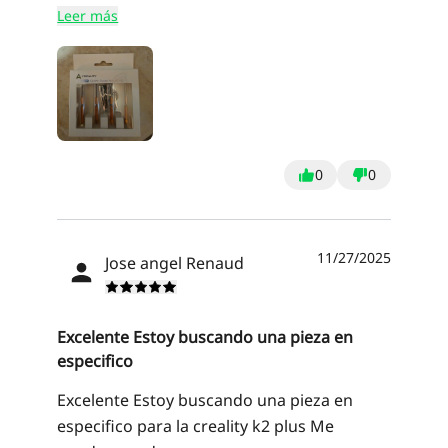
acostumbras con el tiempo, quisiera de
Leer más
otro que no sea 0.4, pero aquí estan mas
baratas y son 100% originales.
0
0
11/27/2025
Jose angel Renaud
Excelente Estoy buscando una pieza en
especifico
Excelente Estoy buscando una pieza en
especifico para la creality k2 plus Me