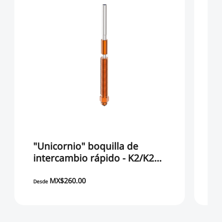
"Unicornio" boquilla de
Ki
intercambio rápido - K2/K2
Plus/Creality Hi
MX
MX$260.00
MX
Desde