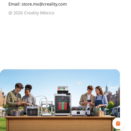
Email: store.mx@creality.com
@ 2026 Creality México
*
CALIFIQUE SU NIVEL DE SATISFACCIÓN CON ESTA
PÁGINA:
INSATISFECHO
SATISFECHO
1
2
3
4
5
6
7
8
9
10
*
RAZONES DE SU SATISFACCIÓN
Diseño visual atractivo
Recomendaciones de productos adecuadas
Navegación y categorías claras
Contenido abundante
Carga rápida de la página