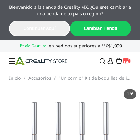
Bienvenido a la tienda de Creality MX. ¿Quieres cambiar a
🔥 Ofertas de Regreso a Clases
una tienda de tu país o región?
Hasta 55% OFF · Del 1 al 25 de agosto
16
22
57
54
Continuar Aquí
Cambiar Tienda
Día
Hora
Min
Seg
Inicio
/
Accesorios
/
"Unicornio" Kit de boquillas de intercambio rápido
Ofertas
1
/
6
Impresoras 3D
Combo
SPARKX🏆
Creality Regreso a
Flash Sale
Clases
Serie Flagship🔥
Especial