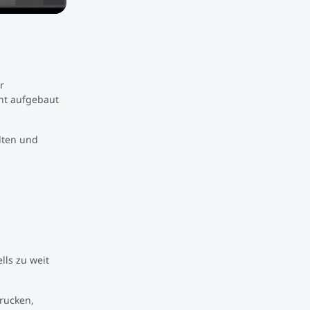
r
cht aufgebaut
lten und
lls zu weit
drucken,