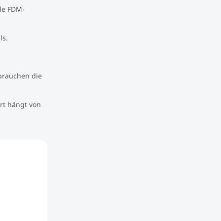
ele FDM-
ls.
brauchen die
rt hängt von