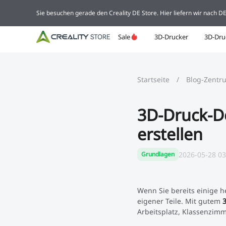
Sie besuchen gerade den Creality DE Store. Hier liefern wir nach 
Sale
3D-Drucker
3D-Dru
Startseite
/
Blog-Zentr
3D-Druck-De
erstellen
2026-05-28 03
Grundlagen
Wenn Sie bereits einige h
eigener Teile. Mit gutem
Arbeitsplatz, Klassenzimm