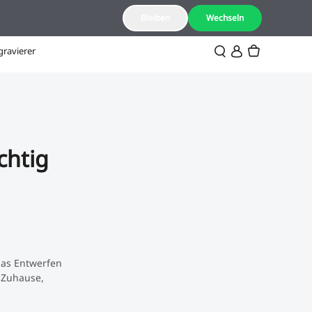
DE(Deutsch)
Bleiben
Wechseln
gravierer
chtig
das Entwerfen
 Zuhause,