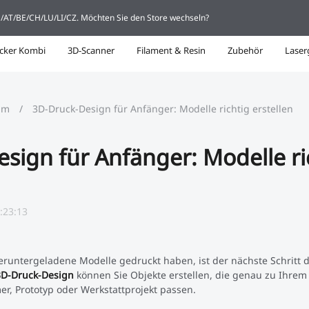
DE/AT/BE/CH/LU/LI/CZ. Möchten Sie den Store wechseln?
cker Kombi
3D-Scanner
Filament & Resin
Zubehör
Laser
um
/
3D-Druck-Design für Anfänger: Modelle richtig erstellen
sign für Anfänger: Modelle ri
:23:13
eruntergeladene Modelle gedruckt haben, ist der nächste Schritt 
3D-Druck-Design
können Sie Objekte erstellen, die genau zu Ihrem
er, Prototyp oder Werkstattprojekt passen.