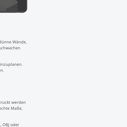
u dünne Wände,
, schwachen
einzuplanen.
en.
druckt werden
 echte Maße,
, OBJ oder