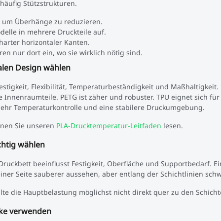
 häufig Stützstrukturen.
, um Überhänge zu reduzieren.
delle in mehrere Druckteile auf.
harter horizontaler Kanten.
ren nur dort ein, wo sie wirklich nötig sind.
nalen Design wählen
estigkeit, Flexibilität, Temperaturbeständigkeit und Maßhaltigkeit. 
e Innenraumteile. PETG ist zäher und robuster. TPU eignet sich für f
ehr Temperaturkontrolle und eine stabilere Druckumgebung.
nnen Sie unseren
PLA-Drucktemperatur-Leitfaden
lesen.
chtig wählen
ruckbett beeinflusst Festigkeit, Oberfläche und Supportbedarf. Ei
einer Seite sauberer aussehen, aber entlang der Schichtlinien sch
ollte die Hauptbelastung möglichst nicht direkt quer zu den Schicht
rke verwenden