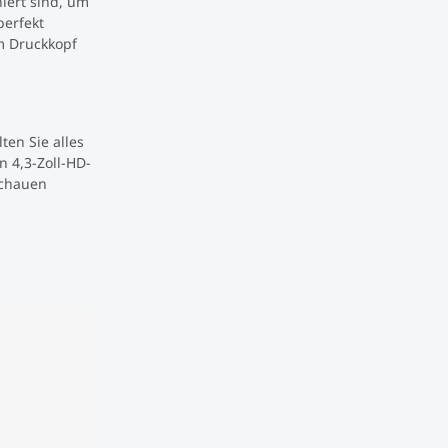
niert sind, um
perfekt
m Druckkopf
ten Sie alles
 4,3-Zoll-HD-
schauen