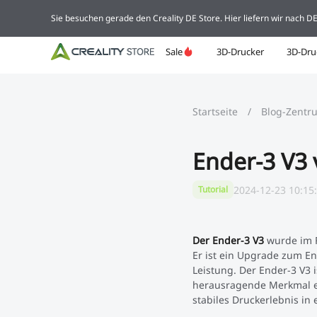
Sie besuchen gerade den Creality DE Store. Hier liefern wir nach 
Sale
3D-Drucker
3D-Dru
Startseite
/
Blog-Zentr
Ender-3 V3 
2024-12-23 10:15
Tutorial
Der Ender-3 V3
wurde im F
Er ist ein Upgrade zum En
Leistung. Der Ender-3 V3 i
herausragende Merkmal ei
stabiles Druckerlebnis in