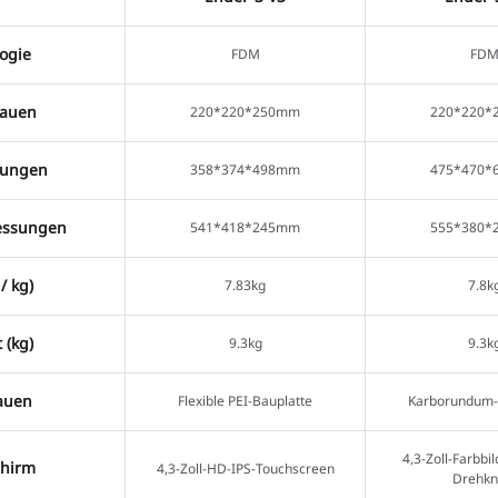
ogie
FDM
FD
bauen
220*220*250mm
220*220*
sungen
358*374*498mm
475*470*
essungen
541*418*245mm
555*380*
/ kg)
7.83kg
7.8k
 (kg)
9.3kg
9.3k
auen
Flexible PEI-Bauplatte
Karborundum-
4,3-Zoll-Farbbi
chirm
4,3-Zoll-HD-IPS-Touchscreen
Drehkn