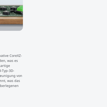
vative CoreXZ-
den, was es
artige
3-Typ-3D-
leunigung von
nnt, was das
 überlegenen