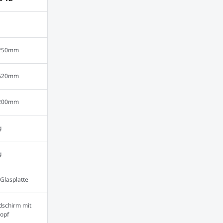
M
250mm
620mm
200mm
g
g
Glasplatte
ldschirm mit
opf