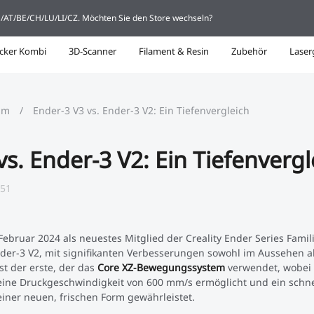
DE/AT/BE/CH/LU/LI/CZ. Möchten Sie den Store wechseln?
cker Kombi
3D-Scanner
Filament & Resin
Zubehör
Laser
um
/
Ender-3 V3 vs. Ender-3 V2: Ein Tiefenvergleich
vs. Ender-3 V2: Ein Tiefenvergl
:51
ebruar 2024 als neuestes Mitglied der Creality Ender Series Famili
der-3 V2, mit signifikanten Verbesserungen sowohl im Aussehen al
st der erste, der das
Core XZ-Bewegungssystem
verwendet, wobei 
ne Druckgeschwindigkeit von 600 mm/s ermöglicht und ein schne
 einer neuen, frischen Form gewährleistet.