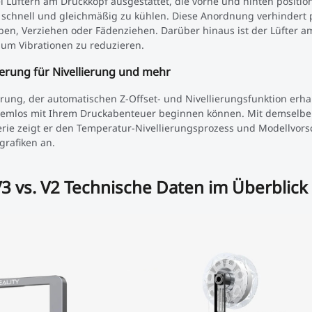
ei Lüftern am Druckkopf ausgestattet, die vorne und hinten positio
 schnell und gleichmäßig zu kühlen. Diese Anordnung verhindert 
en, Verziehen oder Fädenziehen. Darüber hinaus ist der Lüfter a
 um Vibrationen zu reduzieren.
ierung für Nivellierung und mehr
erung, der automatischen Z-Offset- und Nivellierungsfunktion erhal
lemlos mit Ihrem Druckabenteuer beginnen können. Mit demselben
erie zeigt er den Temperatur-Nivellierungsprozess und Modellvor
rafiken an.
 V3 vs. V2 Technische Daten im Überblick