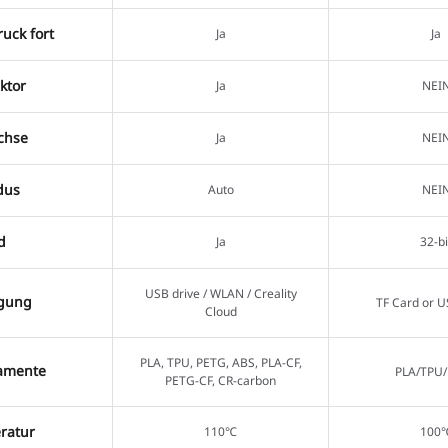
uck fort
Ja
Ja
ktor
Ja
NEI
chse
Ja
NEI
dus
Auto
NEI
d
Ja
32-bi
USB drive / WLAN / Creality
agung
TF Card or U
Cloud
PLA, TPU, PETG, ABS, PLA-CF,
lamente
PLA/TPU
PETG-CF, CR-carbon
ratur
110℃
100