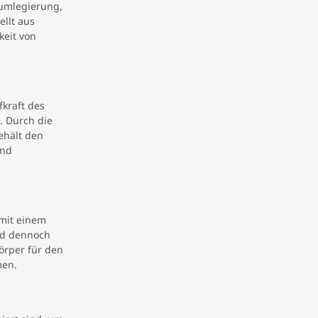
iumlegierung,
ellt aus
keit von
fkraft des
. Durch die
ehält den
und
 mit einem
nd dennoch
örper für den
men.