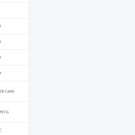
N
N
N
t
SB Cable
/PETG
℃