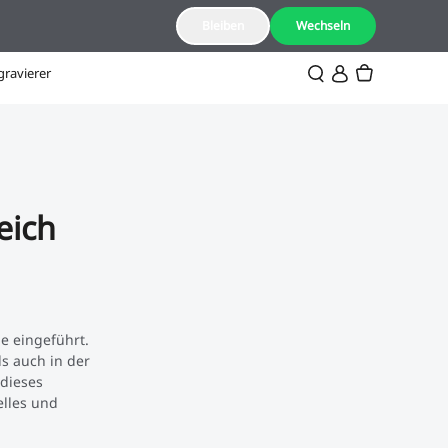
DE(Deutsch)
Bleiben
Wechseln
gravierer
eich
e eingeführt.
s auch in der
dieses
lles und