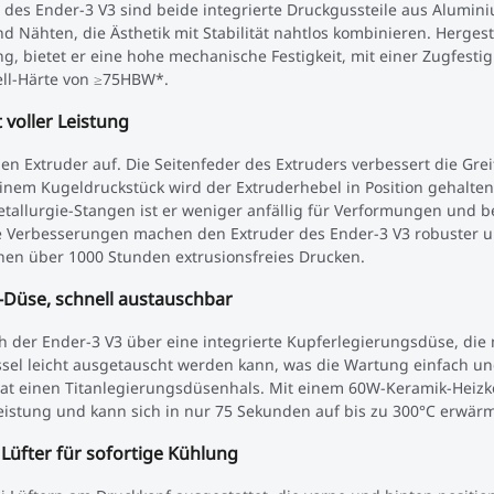
 des Ender-3 V3 sind beide integrierte Druckgussteile aus Alumin
 Nähten, die Ästhetik mit Stabilität nahtlos kombinieren. Hergest
 bietet er eine hohe mechanische Festigkeit, mit einer Zugfestig
ll-Härte von ≥75HBW*.
 voller Leistung
en Extruder auf. Die Seitenfeder des Extruders verbessert die Grei
inem Kugeldruckstück wird der Extruderhebel in Position gehalten
allurgie-Stangen ist er weniger anfällig für Verformungen und b
se Verbesserungen machen den Extruder des Ender-3 V3 robuster 
hen über 1000 Stunden extrusionsfreies Drucken.
ll-Düse, schnell austauschbar
 der Ender-3 V3 über eine integrierte Kupferlegierungsdüse, die
sel leicht ausgetauscht werden kann, was die Wartung einfach u
 hat einen Titanlegierungsdüsenhals. Mit einem 60W-Keramik-Heizk
e Leistung und kann sich in nur 75 Sekunden auf bis zu 300°C erwär
 Lüfter für sofortige Kühlung