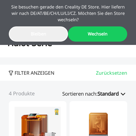
Sie besuchen gerade den Creality DE Store. Hier liefern
wir nach DE/AT/BE/CH/LU/LI/CZ. Möchten Sie den Store
wechseln?
Bleiben
Wechseln
Sale
Halot-Serie
3D-Drucker
FILTER ANZEIGEN
Zurücksetzen
3D-Drucker Kombi
K2 Serie
Schulstart-Angebote
10 % Upgrade-Rabatt
4
Produkte
Mehr sparen. Mehr
Kaufbeleg reicht – Altgerät
Sortieren nach
:
Standard
SPARKX
Neu
3D-Scanner
K2-Kombi
schaffen.
behalten & sparen!
K1 Serie
SPARKX i7 Kombi
Neu
Filament & Resin
Sermoon Serie
🔥Bestseller
Ender Serie
K1-Kombi