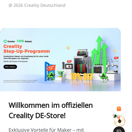
@ 2026 Creality Deutschland
*
BEWERTEN SIE IHR ZUFRIEDENHEITSNIVEAU MIT
DIESER SEITE:
UNZUFRIEDEN
ZUFRIEDEN
1
2
3
4
5
6
7
8
9
10
*
GRÜNDE FÜR IHRE ZUFRIEDENHEIT
Attraktives visuelles Design
Suitable Product Recommendations
Willkommen im offiziellen
Klare Navigation und Kategorien
Reichhaltiges Inhalt
Creality DE-Store!
Schnelle Seitenladung
Fluide Interaktion
Exklusive Vorteile für Maker – mit