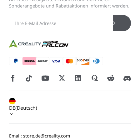
Neo / Ender-3 V2 Neo
Keyboard-Kit
Sonderangebote und Rabattaktionen informiert werden.
Neu
Bauplatte für HALOT-
UW-03
Alle anzeigen
X1
Alle anzeigen
DE(Deutsch)
Email: store.de@creality.com