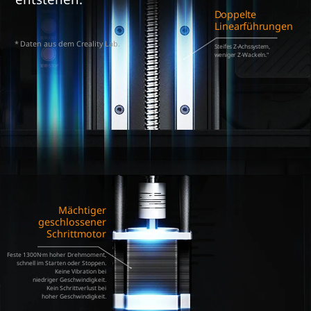
Doppelte
Linearführungen
Daten aus dem Creality Lab.
Steifes Z-Achssystem,
weniger Z-Wackeln."
Mächtiger
geschlossener
Schrittmotor
Feste 1300N·m hoher Drehmoment,
schnell im Starten oder Stoppen.
Keine Vibration bei
niedriger Geschwindigkeit.
Kein Schrittverlust bei
hoher Geschwindigkeit.