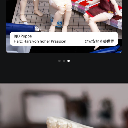
BJD Puppe
Kavaramon
Vintage Schmuck
BJD Puppe
Kavaramon
Harz: Harz von hoher Präzision
Harz: Harz von hoher Präzision
Harz: Schmuckharz
Harz: Harz von hoher Präzision
Harz: Harz von hoher Präzision
@安安的奇妙世界
@安安的奇妙世界
@DM Stash
@DM Stash
@钟小兽