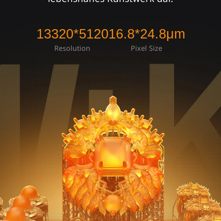
13320*5120
16.8*24.8μm
Resolution
Pixel Size