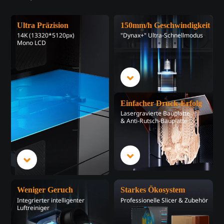
Ultra Präzision
150mm/h Geschwindigkeit
14K (13320*5120px)
"Dynax+" Ultra-Schnellmodus
Mono LCD
Einfacher Druck-Erfolg
Lasergravierte Bauplatte
& Anti-Rutsch-Bauplatte
Weniger Geruch
Starkes Ökosystem
Integrierter intelligenter
Professionelle Slicer & Zubehör
Luftreiniger