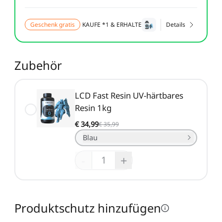
Neo / Ender-3 V2 Neo
Keyboard-Kit
Neu
Bauplatte für HALOT-
UW-03
Geschenk gratis
KAUFE *1 & ERHALTE
Details
Alle anzeigen
X1
Alle anzeigen
Zubehör
LCD Fast Resin UV-härtbares
Resin 1kg
€ 34,99
€ 35,99
Blau
-
+
Produktschutz hinzufügen