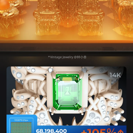
Vintage Jewelry @钟小兽