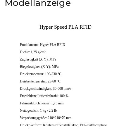
Modellanzeige
Hyper Speed PLA RFID
Produktname: Hyper PLA RFID
Dichte: 1,25 g/cm³
Zugfestigkeit (X-Y): MPa
Biegefestigkeit (X-Y): MPa
Drucktemperatur: 190-230 °C
Heizbetttemperatur: 25-60 °C
Druckgeschwindigkeit: 30-600 mm/s
Empfohlene Lüfterdrehzahl: 100 %
Filamentdurchmesser: 1,75 mm
Nettogewicht: 1 kg / 2,2 lb
Verpackungsgröße: 210*210*70 mm
Druckplattform: Kohlenstoffkristallsilikon, PEI-Plattformplatte