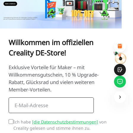
UNZUFRIEDEN
ZUFRIEDEN
1
2
3
4
5
6
7
8
9
10
*
GRÜNDE FÜR IHRE ZUFRIEDENHEIT
Attraktives visuelles Design
Suitable Product Recommendations
Willkommen im offiziellen
Klare Navigation und Kategorien
Reichhaltiges Inhalt
Creality DE-Store!
Schnelle Seitenladung
Fluide Interaktion
Exklusive Vorteile für Maker – mit
Willkommensgutschein, 10 % Upgrade-
Rabatt, Glücksrad und vielen weiteren
Member-Vorteilen.
Einreichen
Ich habe
[die Datenschutzbestimmungen]
von
Creality gelesen und stimme ihnen zu.