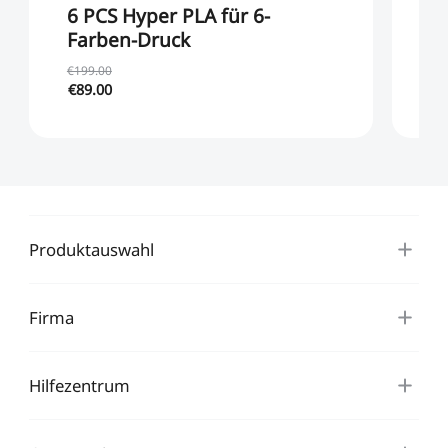
6 PCS Hyper PLA für 6-
6
Farben-Druck
F
€199.00
€1
€89.00
€9
Produktauswahl
Firma
Hilfezentrum