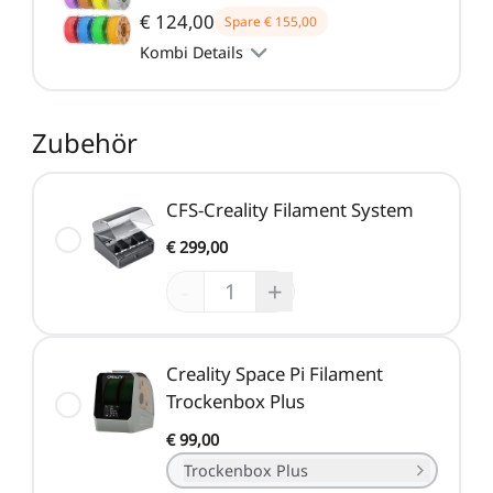
Neo / Ender-3 V2 Neo
Keyboard-Kit
€ 124,00
Spare
€ 155,00
Neu
Bauplatte für HALOT-
UW-03
Kombi Details
Alle anzeigen
X1
Alle anzeigen
Zubehör
CFS-Creality Filament System
€ 299,00
-
+
Creality Space Pi Filament
Trockenbox Plus
€ 99,00
Trockenbox Plus