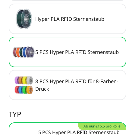
Neo / Ender-3 V2 Neo
Keyboard-Kit
Neu
Bauplatte für HALOT-
UW-03
Alle anzeigen
X1
Hyper PLA RFID Sternenstaub
Alle anzeigen
5 PCS Hyper PLA RFID Sternenstaub
8 PCS Hyper PLA RFID für 8-Farben-
Druck
TYP
Ab nur €16.5 pro Rolle
5 PCS Hyper PLA RFID Sternenstaub