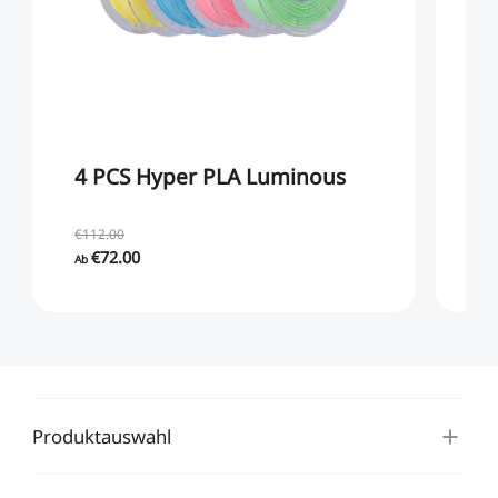
4 PCS Hyper PLA Luminous
8
S
€112.00
€1
€72.00
€1
Ab
Produktauswahl