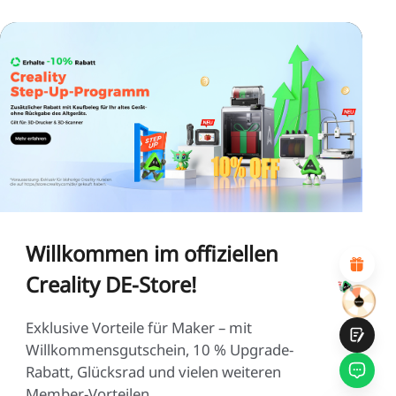
*
BEWERTEN SIE IHR ZUFRIEDENHEITSNIVEAU MIT
DIESER SEITE:
UNZUFRIEDEN
ZUFRIEDEN
1
2
3
4
5
6
7
8
9
10
*
GRÜNDE FÜR IHRE ZUFRIEDENHEIT
Attraktives visuelles Design
Suitable Product Recommendations
Willkommen im offiziellen
Klare Navigation und Kategorien
Reichhaltiges Inhalt
Creality DE-Store!
Schnelle Seitenladung
Fluide Interaktion
Exklusive Vorteile für Maker – mit
Willkommensgutschein, 10 % Upgrade-
Rabatt, Glücksrad und vielen weiteren
Member-Vorteilen.