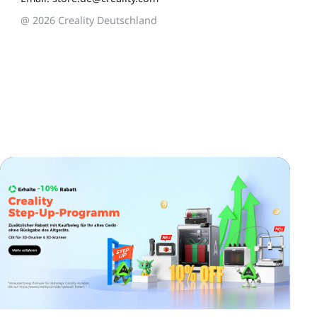
@ 2026 Creality Deutschland
*
BEWERTEN SIE IHR ZUFRIEDENHEITSNIVEAU MIT
DIESER SEITE:
UNZUFRIEDEN
ZUFRIEDEN
1
2
3
4
5
6
7
8
9
10
*
GRÜNDE FÜR IHRE ZUFRIEDENHEIT
Attraktives visuelles Design