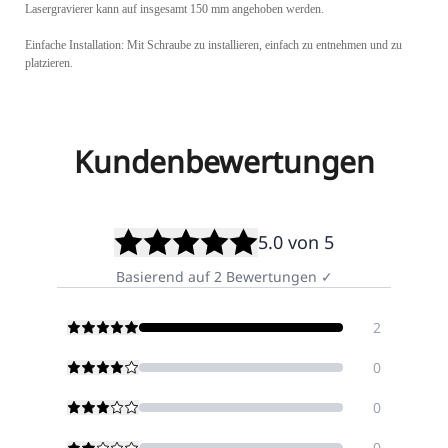
Lasergravierer kann auf insgesamt 150 mm angehoben werden.
Einfache Installation: Mit Schraube zu installieren, einfach zu entnehmen und zu
platzieren.
Kundenbewertungen
5.0
von 5
Basierend auf
2
Bewertungen
✓
2
0
0
0