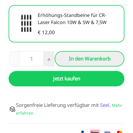
Neo / Ender-3 V2 Neo
Keyboard-Kit
Neu
Bauplatte für HALOT-
UW-03
Erhöhungs-Standbeine für CR-
Alle anzeigen
X1
Laser Falcon 10W & 5W & 7,5W
€ 12,00
Alle anzeigen
-
+
In den Warenkorb
Jetzt kaufen
Sorgenfreie Lieferung verfügbar mit
Seel
.
Mehr
erfahren