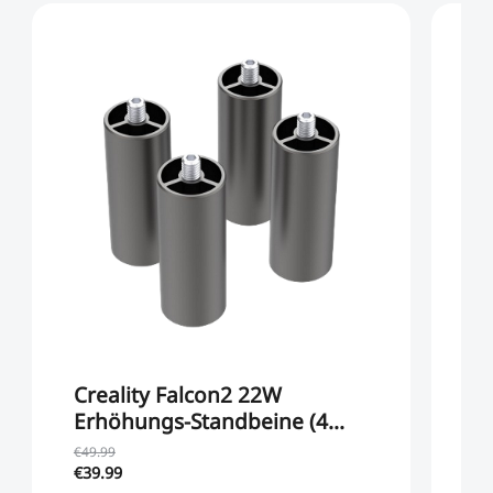
Creality Falcon2 22W
C
Erhöhungs-Standbeine (4
Stücke)
€49.99
€7
€39.99
€1