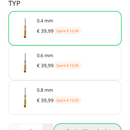
Neo / Ender-3 V2 Neo
TYP
Keyboard-Kit
Neu
Bauplatte für HALOT-
UW-03
Alle anzeigen
X1
0.4 mm
€ 39,99
Spare
€ 10,00
Alle anzeigen
0.6 mm
€ 39,99
Spare
€ 10,00
0.8 mm
€ 39,99
Spare
€ 10,00