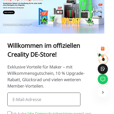
*
BEWERTEN SIE IHR ZUFRIEDENHEITSNIVEAU MIT
DIESER SEITE:
UNZUFRIEDEN
ZUFRIEDEN
1
2
3
4
5
6
7
8
9
10
*
GRÜNDE FÜR IHRE ZUFRIEDENHEIT
Attraktives visuelles Design
Suitable Product Recommendations
Willkommen im offiziellen
Klare Navigation und Kategorien
Reichhaltiges Inhalt
Creality DE-Store!
Schnelle Seitenladung
Fluide Interaktion
Exklusive Vorteile für Maker – mit
Willkommensgutschein, 10 % Upgrade-
Rabatt, Glücksrad und vielen weiteren
Member-Vorteilen.
Einreichen
Ich habe
[die Datenschutzbestimmungen]
von