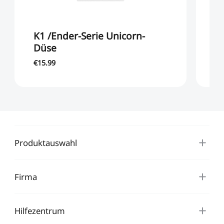
K1 /Ender-Serie Unicorn-
C
Düse
a
€15.99
€9
Produktauswahl
Firma
Hilfezentrum