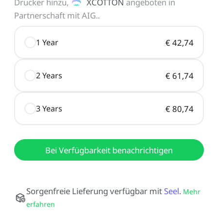
Neo / Ender-3 V2 Neo
Drucker hinzu,
XCOTTON
angeboten in
Keyboard-Kit
Neu
Partnerschaft mit AIG.
.
Bauplatte für HALOT-
UW-03
Alle anzeigen
X1
1 Year
€ 42,74
Alle anzeigen
2 Years
€ 61,74
3 Years
€ 80,74
Bei Verfügbarkeit benachrichtigen
Sorgenfreie Lieferung verfügbar mit
Seel
.
Mehr
erfahren