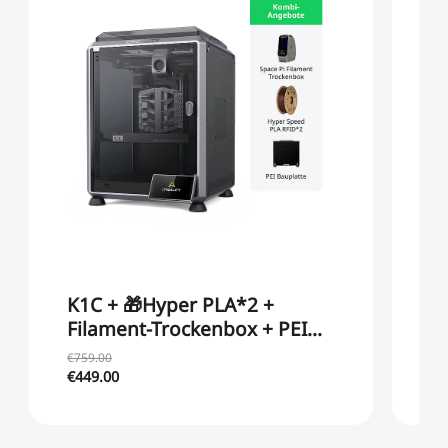
K1C + 🎁Hyper PLA*2 +
K
Filament-Trockenbox + PEI
Bauplatt
€759.00
€1
€449.00
€3