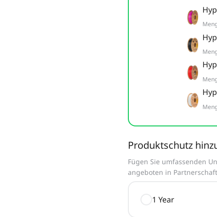
Hyp
Men
Hyp
Men
Hyp
Men
Hyp
Men
Produktschutz hinz
Fügen Sie umfassenden Unf
angeboten in Partnerschaft
1 Year