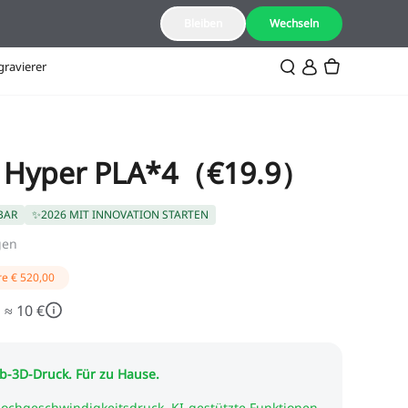
DE(Deutsch)
Bleiben
Wechseln
gravierer
 Hyper PLA*4（€19.9）
BAR
✨2026 MIT INNOVATION STARTEN
gen
re
€ 520,00
 ≈ 10 €