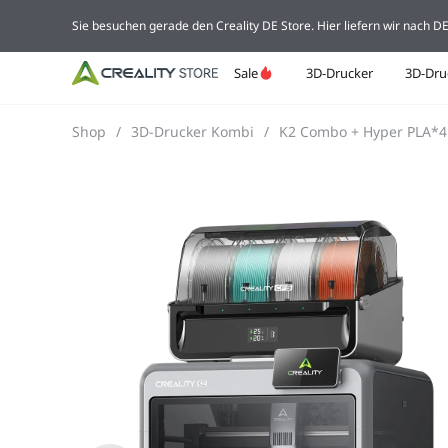
Sie besuchen gerade den Creality DE Store. Hier liefern wir nach 
Sale
3D-Drucker
3D-Dru
Shop
/
3D-Drucker Kombi
/
K2 Combo + Hyper PLA*