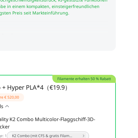
Filamente erhalten 50 % Rabatt
 + Hyper PLA*4（€19.9）
re
€ 520,00
ls
ality K2 Combo Multicolor-Flaggschiff-3D-
cker
ge
:
1
K2 Combo (mit CFS & gratis Filament)