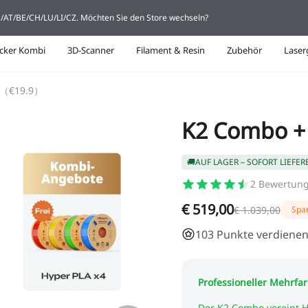
DE/AT/BE/CH/LU/LI/CZ. Möchten Sie den Store wechseln?
cker Kombi
3D-Scanner
Filament & Resin
Zubehör
Laser
4（€19.9）
K2 Combo +
🚚AUF LAGER – SOFORT LIEFER
2
Bewertun
€ 519,00
€ 1.039,00
Spa
103 Punkte verdienen