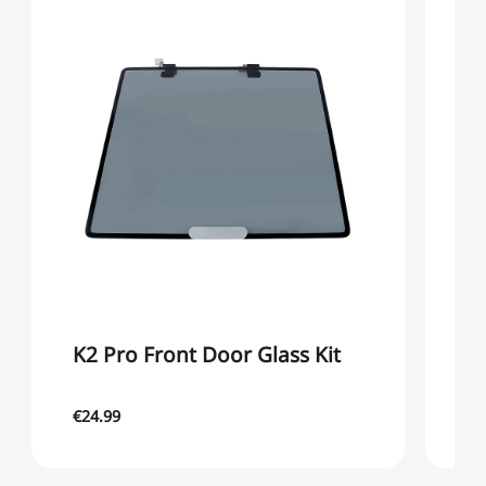
K2 Pro Front Door Glass Kit
K
K
€24.99
€2