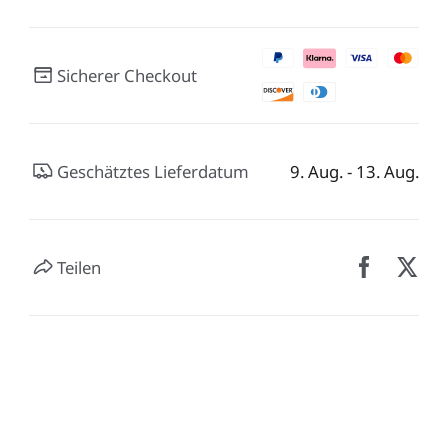
Neo / Ender-3 V2 Neo
Keyboard-Kit
Neu
Bauplatte für HALOT-
UW-03
Alle anzeigen
X1
Sicherer Checkout
Alle anzeigen
Geschätztes Lieferdatum
9. Aug. - 13. Aug.
Teilen