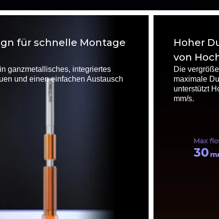
ign für schnelle Montage
Hoher Du
von Hoc
n ganzmetallisches, integriertes
Die vergröße
auen und einen einfachen Austausch
maximale Dur
unterstützt 
mm/s.