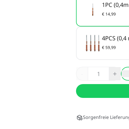
1PC (0,4
€ 14,99
4PCS (0,4
€ 59,99
-
+
Sorgenfreie Lieferun