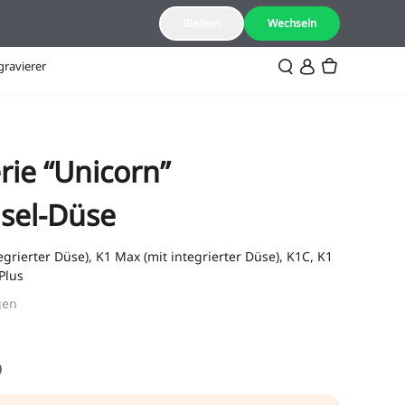
DE(Deutsch)
Bleiben
Wechseln
gravierer
rie “Unicorn”
sel-Düse
egrierter Düse), K1 Max (mit integrierter Düse), K1C, K1
Plus
gen