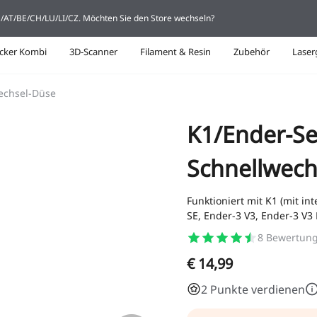
DE/AT/BE/CH/LU/LI/CZ. Möchten Sie den Store wechseln?
cker Kombi
3D-Scanner
Filament & Resin
Zubehör
Laser
wechsel-Düse
K1/Ender-Se
Schnellwech
Funktioniert mit K1 (mit int
SE, Ender-3 V3, Ender-3 V3 
8
Bewertun
€ 14,99
2 Punkte verdienen