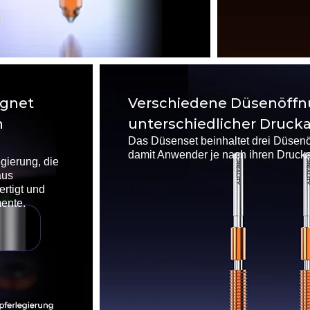
ignet
Verschiedene Düsenöffnu
n
unterschiedlicher Druc
Das Düsenset beinhaltet drei Düsen
damit Anwender je nach ihren Druck
egierung, die
aus
rtigt und
mente.