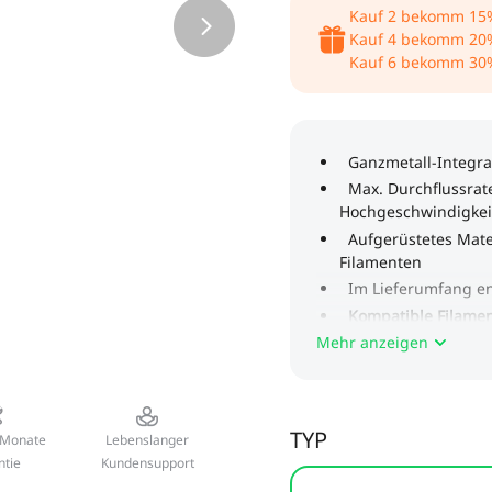
Kauf
2
bekomm
15
Kauf
4
bekomm
20
Kauf
6
bekomm
30
Mehr anzeigen
TYP
 Monate
Lebenslanger
ntie
Kundensupport