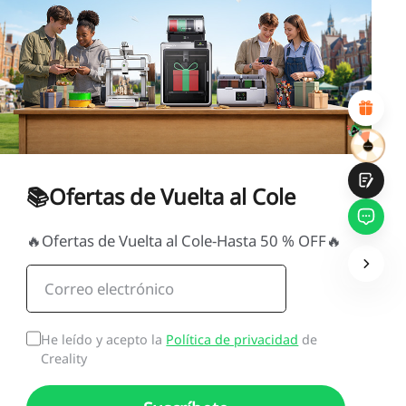
1
2
3
4
5
6
7
8
9
10
*
RAZONES DE SU SATISFACCIÓN
Diseño visual atractivo
Recomendaciones de productos adecuadas
Navegación y categorías claras
Contenido abundante
Carga rápida de la página
Interacción fluida en la página (al hacer clic)
📚Ofertas de Vuelta al Cole
🔥Ofertas de Vuelta al Cole-Hasta 50 % OFF🔥
Entregar
He leído y acepto la
Política de privacidad
de
Creality