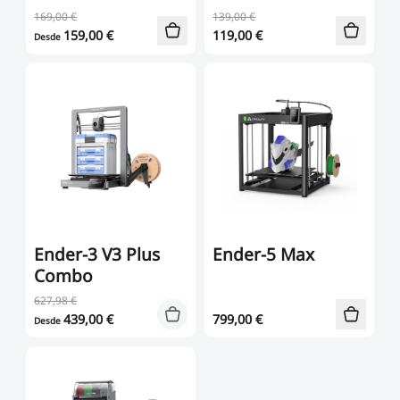
Nuevo
169,00 €
139,00 €
Ver todo
PioCreat Resina
PioCreat Resina Tipo-
159,00
€
119,00
€
Desde
Ver todo
Estándar
ABS 2.0 1KG
Ver todo
Ender-3 V3 Plus
Ender-5 Max
Combo
627,98 €
439,00
€
799,00
€
Desde