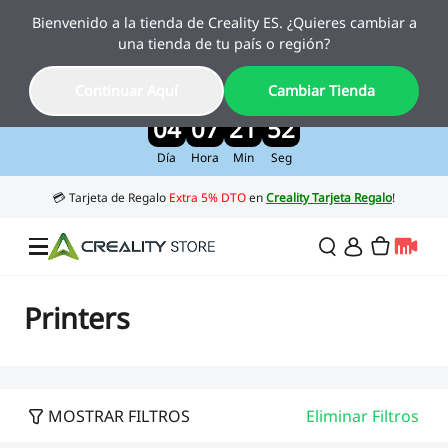
Bienvenido a la tienda de Creality ES. ¿Quieres cambiar a
Creality Pika, el nuevo escáner 3D con IA
una tienda de tu país o región?
ya está aquí
Disfruta de un 10 % de descuento por lanzamiento
Continuar Aquí
Cambiar Tienda
>>
04
07
21
52
Día
Hora
Min
Seg
Ofertas
Printers
Impresora 3D
MOSTRAR FILTROS
Eliminar Filtros
Impresoras Combo
Serie K2