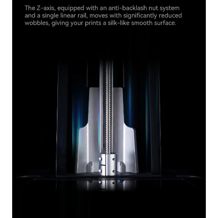
*
CALIFIQUE SU NIVEL DE SATISFACCIÓN CON ESTA
PÁGINA:
INSATISFECHO
SATISFECHO
1
2
3
4
5
6
7
8
9
10
*
RAZONES DE SU SATISFACCIÓN