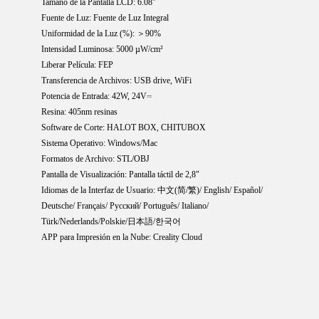
Tamaño de la Pantalla LCD: 6.08''
Fuente de Luz: Fuente de Luz Integral
Uniformidad de la Luz (%): ＞90%
Intensidad Luminosa: 5000 µW/cm²
Liberar Película: FEP
Transferencia de Archivos: USB drive, WiFi
Potencia de Entrada: 42W, 24V⎓
Resina: 405nm resinas
Software de Corte: HALOT BOX, CHITUBOX
Sistema Operativo: Windows/Mac
Formatos de Archivo: STL/OBJ
Pantalla de Visualización: Pantalla táctil de 2,8"
Idiomas de la Interfaz de Usuario: 中文(简/繁)/ English/ Español/
Deutsche/ Français/ Pусский/ Português/ Italiano/
Türk/Nederlands/Polskie/日本語/한국어
APP para Impresión en la Nube: Creality Cloud