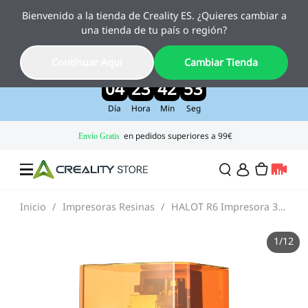
Bienvenido a la tienda de Creality ES. ¿Quieres cambiar a
Creality Pika, el nuevo escáner 3D con IA
una tienda de tu país o región?
ya está aquí
Disfruta de un 10 % de descuento por lanzamiento
Continuar Aquí
Cambiar Tienda
>>
04
23
42
51
Día
Hora
Min
Seg
Inicio
/
Impresoras Resinas
/
HALOT R6 Impresora 3D de Resina
Ofertas
1
/
12
Impresora 3D
Impresoras Combo
Serie K2