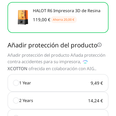
Nuevo
Ver todo
PioCreat Resina
PioCreat Resina Tipo-
HALOT R6 Impresora 3D de Resina
Ver todo
Estándar
ABS 2.0 1KG
119,00 €
Ahorra
20,00 €
Ver todo
Añadir protección del producto
Añadir protección del producto Añada protección
contra accidentes para su impresora,
XCOTTON
ofrecida en colaboración con AIG.
.
1 Year
9,49 €
2 Years
14,24 €