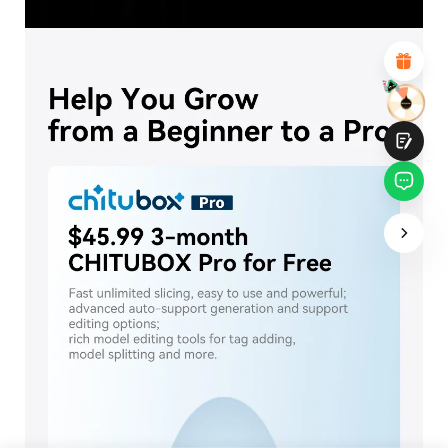
Diseño visual atractivo
Recomendaciones de productos adecuadas
Navegación y categorías claras
Contenido abundante
Carga rápida de la página
Interacción fluida en la página (al hacer clic)
Entregar