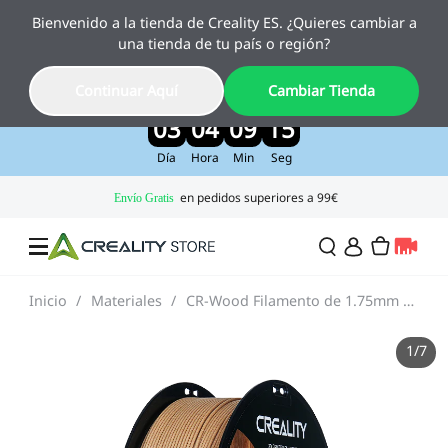
Bienvenido a la tienda de Creality ES. ¿Quieres cambiar a
Creality Pika, el nuevo escáner 3D con IA
una tienda de tu país o región?
ya está aquí
Disfruta de un 10 % de descuento por lanzamiento
Continuar Aquí
Cambiar Tienda
>>
03
04
09
14
Día
Hora
Min
Seg
Inicio
/
Materiales
/
CR-Wood Filamento de 1.75mm para Impresora 3D, 1kg
Ofertas
1
/
7
Impresora 3D
Impresoras Combo
Serie K2