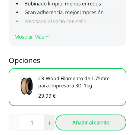
Nuevo
Ver todo
PioCreat Resina
PioCreat Resina Tipo-
Ver todo
Estándar
ABS 2.0 1KG
Ver todo
Mostrar Más
Opciones
CR-Wood Filamento de 1.75mm
para Impresora 3D, 1kg
29,99 €
-
+
Añadir al carrito