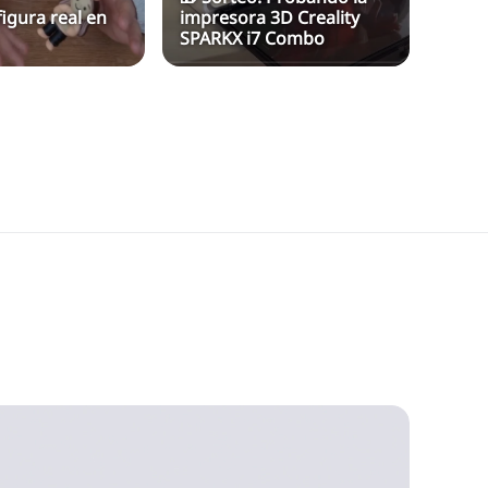
figura real en
impresora 3D Creality
espe
SPARKX i7 Combo
fond