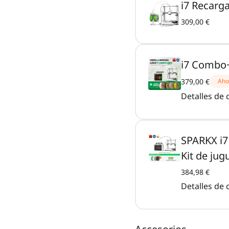
i7 Recarg
309,00 €
i7 Combo
379,00 €
Aho
Detalles de
SPARKX i7
Kit de jug
384,98 €
Detalles de