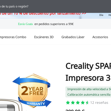
ka, el nuevo escáner 3D con IA ya está aquí
 de tu país o región?
05
a de un 10 % de descuento por lanzamiento >>
Día
H
mpresoras Combo
Escáneres 3D
Grabados Láser
Accesorios
Creality SP
Impresora 
Impresión de alta velocidad a
Calibración automática sencilla
12
reseñas