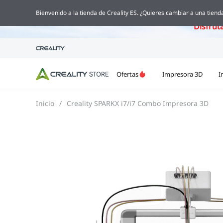
Creality Pi
Bienvenido a la tienda de Creality ES. ¿Quieres cambiar a una tienda
Disfrut
Ofertas
Impresora 3D
I
Inicio
/
Creality SPARKX i7/i7 Combo Impresora 3D