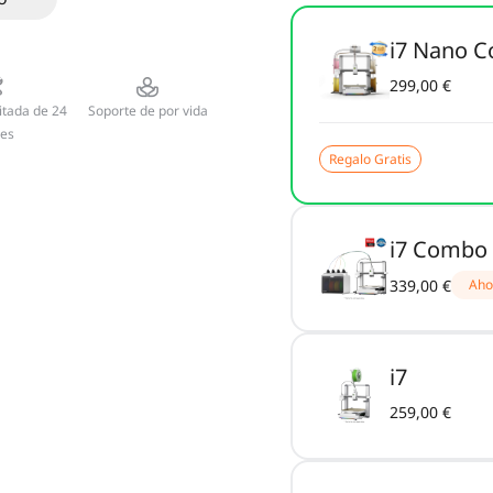
i7 Nano C
299,00 €
itada de 24
Soporte de por vida
es
Regalo Gratis
i7 Combo 
339,00 €
Aho
i7
259,00 €