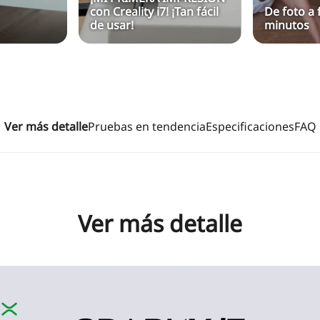
con Creality i7! ¡Tan fácil
De foto a 
de usar!
minutos
Ver más detalle
Pruebas en tendencia
Especificaciones
FAQ
Ver más detalle