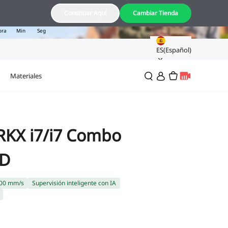
00
31
47
Continuar Aquí
Cambiar Tienda
ora
Min
Seg
ES(Español)
Materiales
ARKX i7/i7 Combo
3D
 500 mm/s
Supervisión inteligente con IA