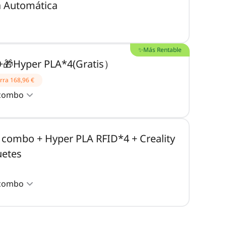
a Automática
✨Más Rentable
+🎁Hyper PLA*4(Gratis）
rra
168,96 €
 combo
 combo + Hyper PLA RFID*4 + Creality
uetes
 combo