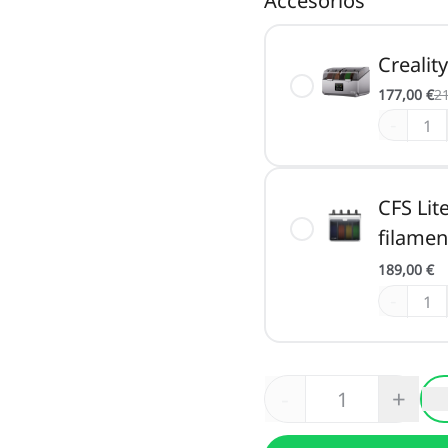
Accesorios
Crealit
177,00 €
21
-
CFS Lit
filamen
189,00 €
-
-
+