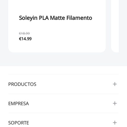
Soleyin PLA Matte Filamento
H
€3
€18.99
€14.99
De
PRODUCTOS
EMPRESA
SOPORTE