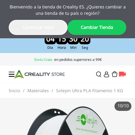
Bienvenido a la tienda de Creality ES. ¿Quieres cambiar a
Creality Pika, el nuevo escáner 3D con IA
una tienda de tu país o región?
ya está aquí
Disfruta de un 10 % de descuento por lanzamiento
Continuar Aquí
Cambiar Tienda
>>
04
15
30
18
Día
Hora
Min
Seg
Inicio
/
Materiales
/
Soleyin Ultra PLA Filamento 1 KG
Ofertas
10
/
10
Impresora 3D
Impresoras Combo
Serie K2