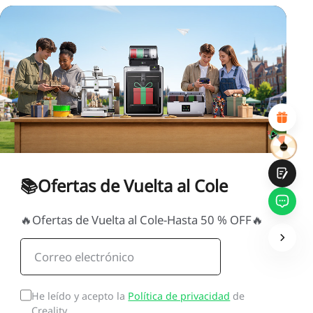
INSATISFECHO
SATISFECHO
1
2
3
4
5
6
7
8
9
10
*
RAZONES DE SU SATISFACCIÓN
Diseño visual atractivo
Recomendaciones de productos adecuadas
Navegación y categorías claras
Contenido abundante
Carga rápida de la página
Interacción fluida en la página (al hacer clic)
📚Ofertas de Vuelta al Cole
🔥Ofertas de Vuelta al Cole-Hasta 50 % OFF🔥
Entregar
He leído y acepto la
Política de privacidad
de
Creality