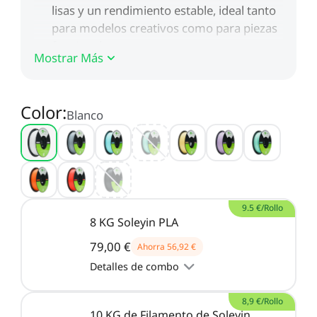
Nuevo
Ver todo
PioCreat Resina
PioCreat Resina Tipo-
Ver todo
Estándar
ABS 2.0 1KG
Mostrar Más
Ver todo
Color
:
Blanco
9.5 €/Rollo
8 KG Soleyin PLA
79,00 €
Ahorra
56,92 €
Detalles de combo
8,9 €/Rollo
10 KG de Filamento de Soleyin