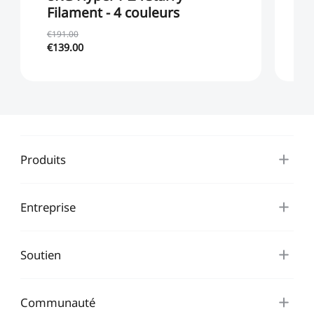
Filament - 4 couleurs
F
€191.00
€9
€139.00
€8
Produits
Entreprise
Soutien
*
CALIFIQUE VOTRE NIVEAU DE SATISFACTION
Communauté
AVEC CETTE PAGE: