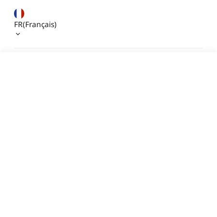
FR(Français)
95,00 €
Économisez
24,00 €
TVA incluse
Numéro: +86 755 3396 5666
E-mail: store.fr@creality.com
Délai d'expédition estimé: 8 août - 10 août
© 2026 Creality France
Ajouter au panier
Achetez