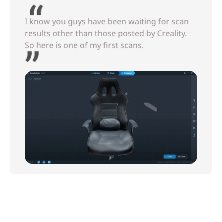
I know you guys have been waiting for scan
results other than those posted by Creality.
So here is one of my first scans.