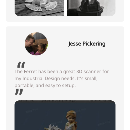
Jesse Pickering
The Ferret has been a great 3D scanner for
my Industrial Design needs. It's small,
portable, and easy to setup.