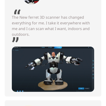
The New ferret 3D scanner has changed
everything for me. I take it everywhere with
me and I can scan what I want, indoors and
outdoors.