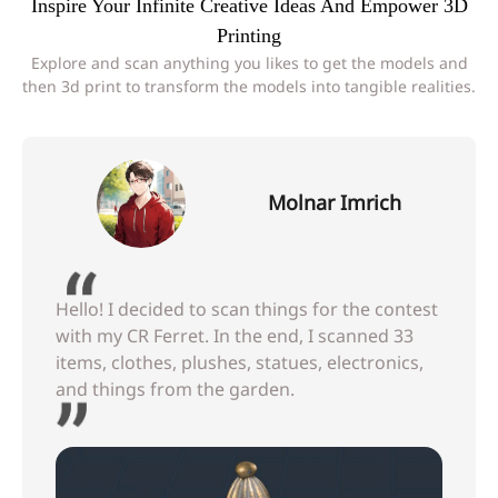
Inspire Your Infinite Creative Ideas And Empower 3D
Printing
Explore and scan anything you likes to get the models and
then 3d print to transform the models into tangible realities.
Molnar Imrich
Hello! I decided to scan things for the contest
with my CR Ferret. In the end, I scanned 33
items, clothes, plushes, statues, electronics,
and things from the garden.