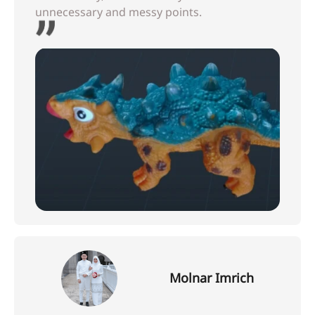
unnecessary and messy points.
Molnar Imrich