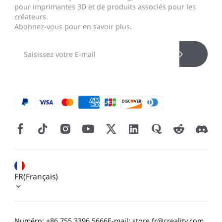
pour imprimantes 3D et de produits associés pour les
créateurs.
Abonnez-vous pour en savoir plus.
*
CALIFIQUE VOTRE NIVEAU DE SATISFACTION
AVEC CETTE PAGE:
FR(Français)
INSATISFAIT
SATISFAIT
1
2
3
4
5
6
7
8
9
10
*
RAISON DE VOTRE SATISFACTION
Numéro: +86 755 3396 5666
E-mail: store.fr@creality.com