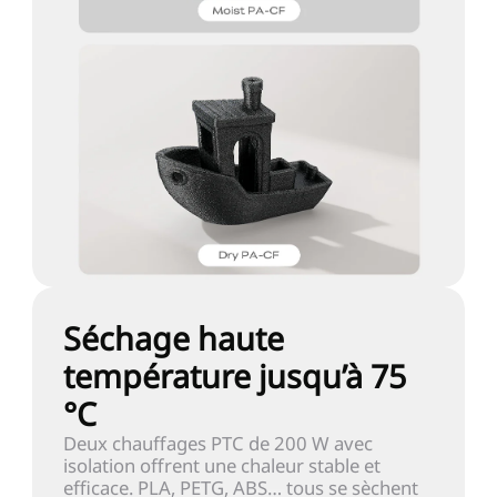
Séchage haute
température jusqu’à 75
°C
Deux chauffages PTC de 200 W avec
isolation offrent une chaleur stable et
efficace. PLA, PETG, ABS… tous se sèchent