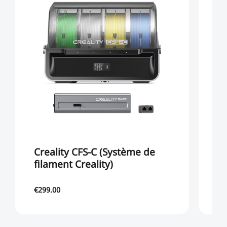
Creality CFS-C (Système de
E
filament Creality)
m
€299.00
€2