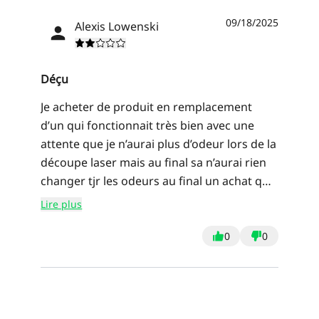
09/18/2025
Alexis Lowenski
Déçu
Je acheter de produit en remplacement
d’un qui fonctionnait très bien avec une
attente que je n’aurai plus d’odeur lors de la
découpe laser mais au final sa n’aurai rien
changer tjr les odeurs au final un achat qui
ne m’a rien apporté en plus.je suis vraiment
Lire plus
dégoûté
0
0