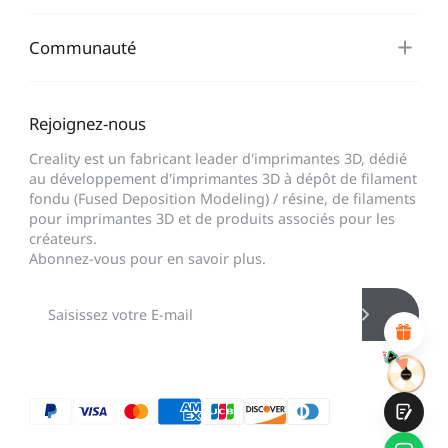
Communauté
Rejoignez-nous
*
CALIFIQUE VOTRE NIVEAU DE SATISFACTION
Creality est un fabricant leader d'imprimantes 3D, dédié
AVEC CETTE PAGE:
au développement d'imprimantes 3D à dépôt de filament
INSATISFAIT
SATISFAIT
fondu (Fused Deposition Modeling) / résine, de filaments
1
2
3
4
5
6
7
8
9
10
pour imprimantes 3D et de produits associés pour les
créateurs.
*
RAISON DE VOTRE SATISFACTION
Abonnez-vous pour en savoir plus.
Design visuel attractif
Recommandations de produits appropriées
Navigation et catégories claires
Contenu abondant
Chargement rapide de la page
Interaction fluide sur la page (au clic)