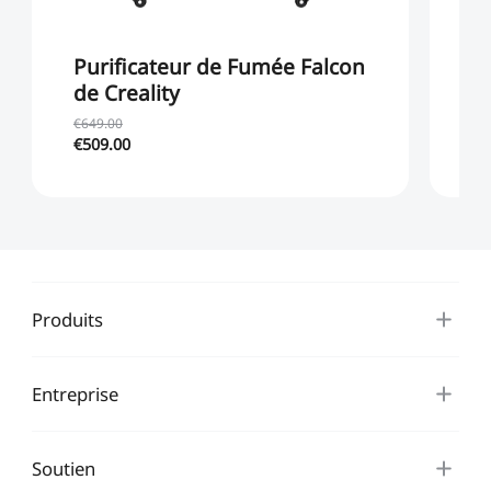
Purificateur de Fumée Falcon
P
de Creality
C
€649.00
€3
€509.00
€2
Produits
Entreprise
Soutien