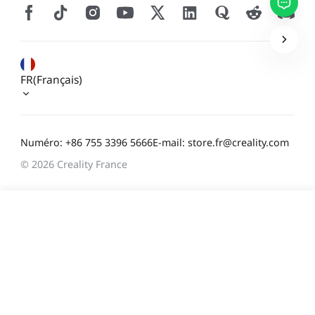
Soumettre
FR(Français)
Numéro: +86 755 3396 5666
E-mail: store.fr@creality.com
© 2026 Creality France
299,00 €
TVA incluse
Délai d'expédition estimé: 7 août - 9 août
Ajouter au panier
Achetez