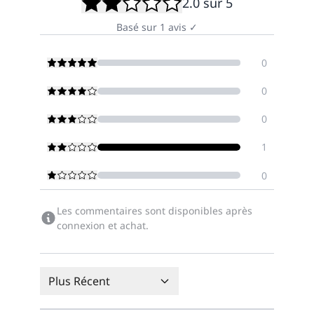
2.0
sur 5
Basé sur
1
avis
✓
0
0
0
1
0
Les commentaires sont disponibles après
connexion et achat.
Plus Récent