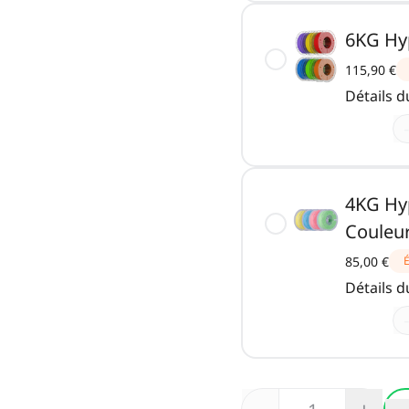
6KG Hy
115,90 €
Détails 
-
4KG Hyp
Couleu
85,00 €
Détails 
-