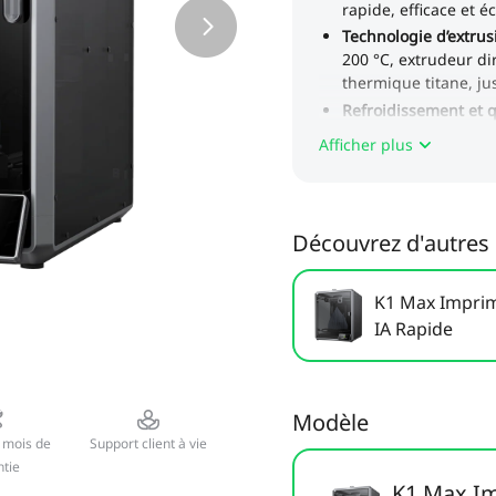
Afficher plus
Découvrez d'autres 
K1 Max Impri
IA Rapide
Modèle
 mois de
Support client à vie
tie
K1 Max Im