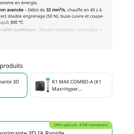
produits
mante 3D
K1 MAX COMBO-A (K1
Max+Hyper
PLA*2+Plaque de
Construction+Sécheur
de Filaments)
Offre spéciale -470€ maintenant
primante 3D IA Rapide