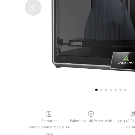
Retour et
Paiement 100 % sécurisé
Jusqu'à 24
remboursement sous 14
garan
jours