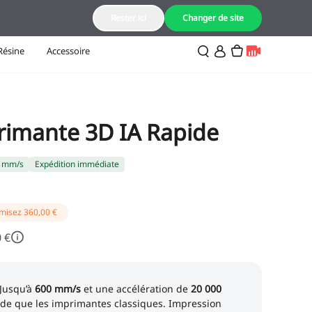
FR(Français)
Rester ici
Changer de site
Résine
Accessoire
imante 3D IA Rapide
0 mm/s
Expédition immédiate
misez
360,00 €
 €