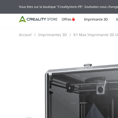
Vous êtes sur la boutique "Crealitystore-FR". Souhaitez-vous change
Offres
Imprimante 3D
Acceuil
/
Imprimantes 3D
/
K1 Max Imprimante 3D I