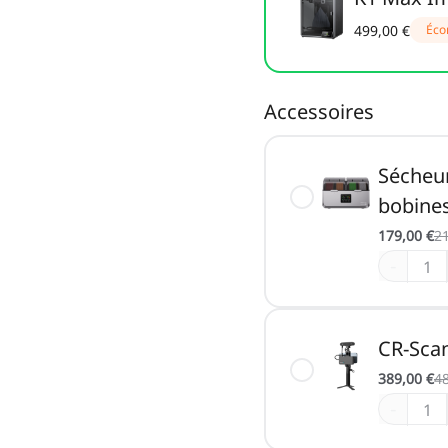
499,00 €
Éco
Accessoires
Sécheur
bobines
179,00 €
21
-
CR-Scan
389,00 €
48
-