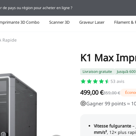
r de pays ou région pour acheter en ligne ?
Imprimante 3D Combo
Scanner 3D
Graveur Laser
Filament & 
A Rapide
K1 Max Impr
Livraison gratuite
Jusqu’à 60
53
avis
499,00 €
859,00 €
Écono
Gagner 99 points ≈ 10