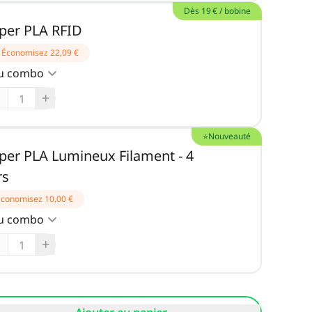
Dès 19 € / bobine
per PLA RFID
Économisez
22,09 €
du combo
+
⭐Nouveauté
er PLA Lumineux Filament - 4
rs
Économisez
10,00 €
du combo
+