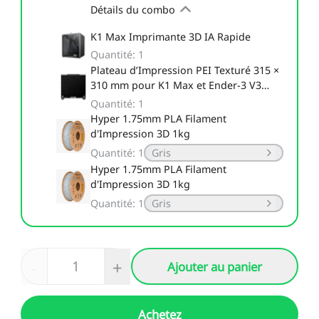
Détails du combo
K1 Max Imprimante 3D IA Rapide
Quantité
:
1
Plateau d’Impression PEI Texturé 315 ×
310 mm pour K1 Max et Ender-3 V3
Plus
Quantité
:
1
Hyper 1.75mm PLA Filament
d'Impression 3D 1kg
Quantité
:
1
Gris
Hyper 1.75mm PLA Filament
d'Impression 3D 1kg
Quantité
:
1
Gris
-
+
Ajouter au panier
Achetez