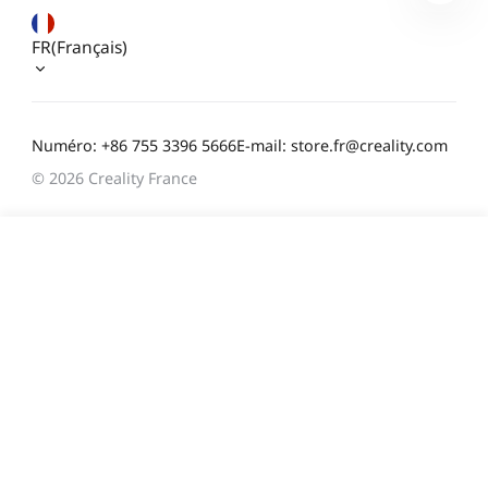
FR(Français)
Numéro: +86 755 3396 5666
E-mail: store.fr@creality.com
© 2026 Creality France
554,00 €
Économisez
493,00 €
TVA incluse
Délai d'expédition estimé: 9 août - 11 août
Ajouter au panier
Achetez