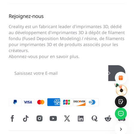
Rejoignez-nous
*
CALIFIQUE VOTRE NIVEAU DE SATISFACTION
Creality est un fabricant leader d'imprimantes 3D, dédié
AVEC CETTE PAGE:
au développement d'imprimantes 3D à dépôt de filament
INSATISFAIT
SATISFAIT
fondu (Fused Deposition Modeling) / résine, de filaments
1
2
3
4
5
6
7
8
9
10
pour imprimantes 3D et de produits associés pour les
créateurs.
*
RAISON DE VOTRE SATISFACTION
Abonnez-vous pour en savoir plus.
Design visuel attractif
Recommandations de produits appropriées
Navigation et catégories claires
Contenu abondant
Chargement rapide de la page
Interaction fluide sur la page (au clic)
Soumettre