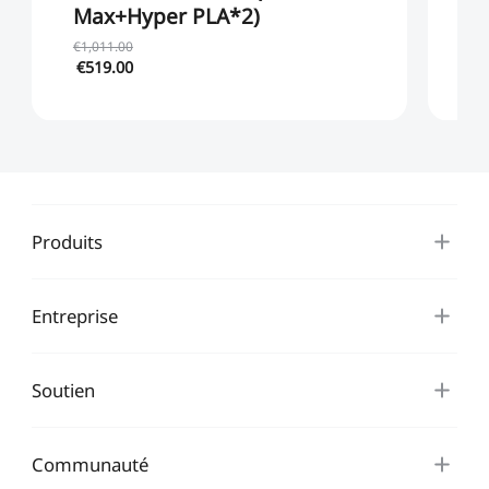
Max+Hyper PLA*2)
M
€1,011.00
€1
€519.00
€8
Produits
Entreprise
Soutien
Communauté