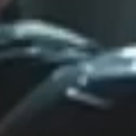
*
CALIFIQUE VOTRE NIVEAU DE SATISFACTION
AVEC CETTE PAGE:
INSATISFAIT
SATISFAIT
1
2
3
4
5
6
7
8
9
10
*
RAISON DE VOTRE SATISFACTION