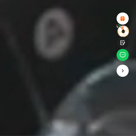
Design visuel attractif
Recommandations de produits appropriées
Navigation et catégories claires
Contenu abondant
Chargement rapide de la page
Interaction fluide sur la page (au clic)
Soumettre