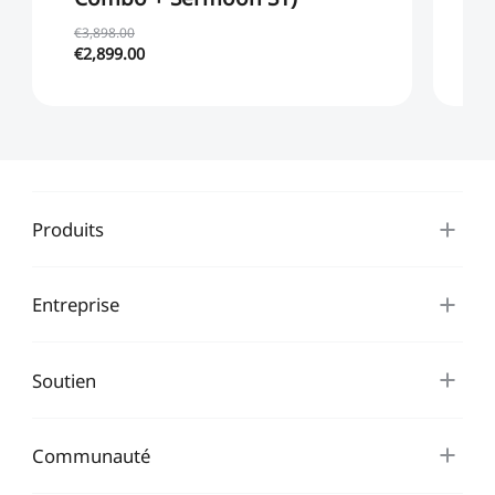

€3,898.00
€1
Of
€2,899.00
€7
Produits
Entreprise
Soutien
Communauté