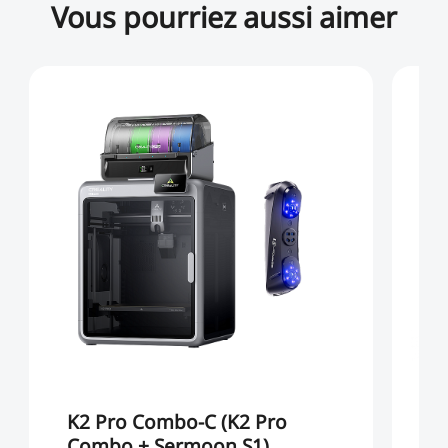
Vous pourriez aussi aimer
K2 Pro Combo-C (K2 Pro
K
Combo + Sermoon S1)
C