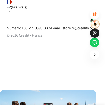
Design visuel attractif
Recommandations de produits appropriées
FR(Français)
Navigation et catégories claires
Contenu abondant
Chargement rapide de la page
Interaction fluide sur la page (au clic)
Numéro: +86 755 3396 5666
E-mail: store.fr@creality.com
© 2026 Creality France
Soumettre