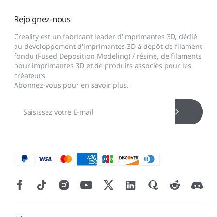
Rejoignez-nous
Creality est un fabricant leader d'imprimantes 3D, dédié
au développement d'imprimantes 3D à dépôt de filament
fondu (Fused Deposition Modeling) / résine, de filaments
pour imprimantes 3D et de produits associés pour les
créateurs.
Abonnez-vous pour en savoir plus.
*
CALIFIQUE VOTRE NIVEAU DE SATISFACTION
AVEC CETTE PAGE:
INSATISFAIT
SATISFAIT
1
2
3
4
5
6
7
8
9
10
*
RAISON DE VOTRE SATISFACTION