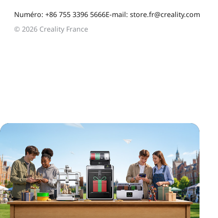
Numéro: +86 755 3396 5666
E-mail: store.fr@creality.com
© 2026 Creality France
*
CALIFIQUE VOTRE NIVEAU DE SATISFACTION
AVEC CETTE PAGE:
INSATISFAIT
SATISFAIT
1
2
3
4
5
6
7
8
9
10
*
RAISON DE VOTRE SATISFACTION