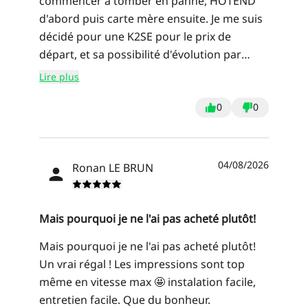
commencer à tomber en panne, HOTEND
d'abord puis carte mère ensuite. Je me suis
décidé pour une K2SE pour le prix de
départ, et sa possibilité d'évolution par
rapport à une BAMBOO LABS qui est
Lire plus
vendue complète et donc plus chère. Les
caractéristiques semblent
0
0
similaires.J'apprécie la facilité de commande
et la très grande rapidité de livraison du
site CREALITY. La K2SE fonctionne bien
04/08/2026
Ronan LE BRUN
comme promis. Mise en oeuvre
absolument automatique en suivant les
instructions à l'écran.Impressions
Mais pourquoi je ne l'ai pas acheté plutôt!
beaucoup plus rapides en mode normal
Mais pourquoi je ne l'ai pas acheté plutôt!
que la ENDER3, mode silencieux lent, mais
Un vrai régal ! Les impressions sont top
moins bruyant. J'utilisais CURA avec la
même en vitesse max 🤩 instalation facile,
ENDER. J'ai adopté CREALITYPRINT pour la
entretien facile. Que du bonheur.
K2SE. Il est facile et intuitif pour retrouver