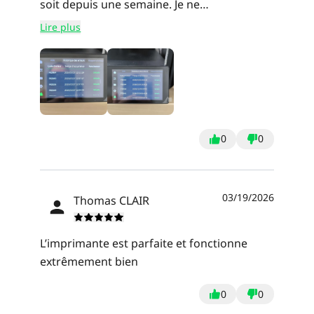
soit depuis une semaine. Je ne
publierai . on peut ainsi revêtir la machine
recommande pas et ne commanderai plus
Lire plus
d'une housse anti-poussière pour le
jamais Creality. Une honte
stockage.ê
0
0
03/19/2026
Thomas CLAIR
L’imprimante est parfaite et fonctionne
extrêmement bien
0
0