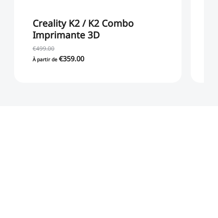
Creality K2 / K2 Combo
Cr
Imprimante 3D
C
€499.00
€8
€359.00
À partir de
À p