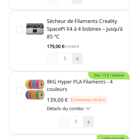
Sécheur de Filaments Creality
SpacePi X4 à 4 bobines – jusqu’à
85 °C
179,00 €
219,00 €
-
+
Dès 17 € / bobine
8KG Hyper PLA Filaments - 4
couleurs
139,00 €
Économisez
44,00 €
Détails du combo
-
+
⭐Nouveauté