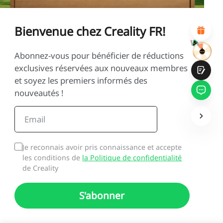
Design visuel attractif
Recommandations de produits appropriées
Navigation et catégories claires
Bienvenue chez Creality FR!
Contenu abondant
Chargement rapide de la page
Interaction fluide sur la page (au clic)
Abonnez-vous pour bénéficier de réductions
exclusives réservées aux nouveaux membres
et soyez les premiers informés des
nouveautés !
Soumettre
Je reconnais avoir pris connaissance et accepte
les conditions de
la Politique de confidentialité
de Creality
S'abonner