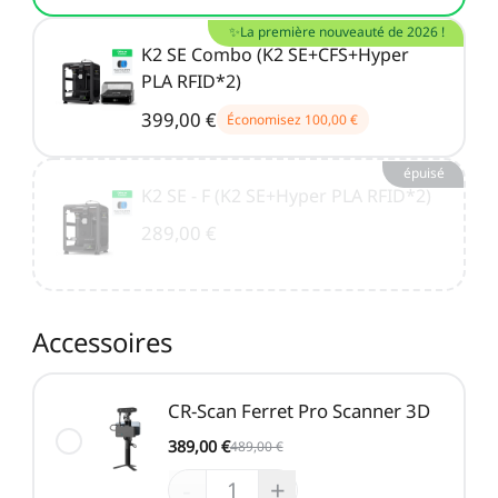
✨La première nouveauté de 2026 !
K2 SE Combo (K2 SE+CFS+Hyper
PLA RFID*2)
399,00 €
Économisez
100,00 €
épuisé
K2 SE - F (K2 SE+Hyper PLA RFID*2)
289,00 €
Accessoires
CR-Scan Ferret Pro Scanner 3D
389,00 €
489,00 €
-
+