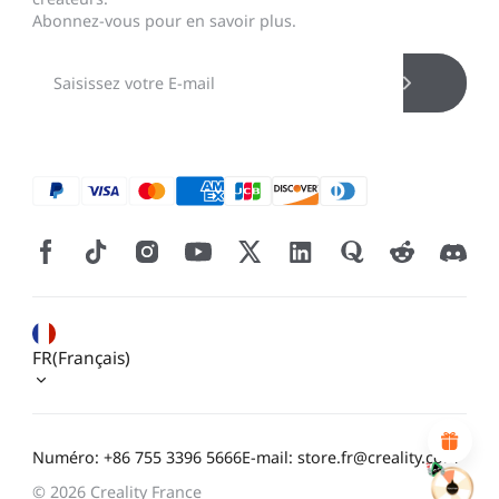
Abonnez-vous pour en savoir plus.
*
CALIFIQUE VOTRE NIVEAU DE SATISFACTION
AVEC CETTE PAGE:
INSATISFAIT
SATISFAIT
1
2
3
4
5
6
7
8
9
10
*
RAISON DE VOTRE SATISFACTION
FR(Français)
Design visuel attractif
Recommandations de produits appropriées
Navigation et catégories claires
Contenu abondant
Numéro: +86 755 3396 5666
E-mail: store.fr@creality.com
Chargement rapide de la page
Interaction fluide sur la page (au clic)
© 2026 Creality France