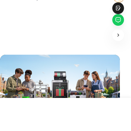
Soumettre
9,90 €
TVA incluse
Délai d'expédition estimé: 10 août - 12 août
Ajouter au panier
Achetez
Bienvenue chez Creality FR!