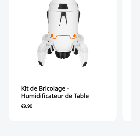
Kit de Bricolage -
Ki
Humidificateur de Table
P
€9.90
€9