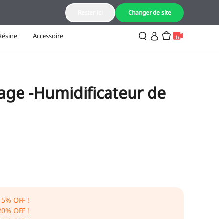
FR(Français)
Rester ici
Changer de site
Résine
Accessoire
lage -Humidificateur de
15
% OFF !
20
% OFF !