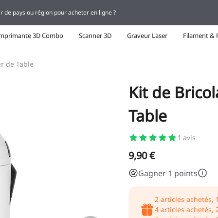
r de pays ou région pour acheter en ligne ?
Imprimante 3D Combo
Scanner 3D
Graveur Laser
Filament & 
ur de Table
Kit de Brico
Table
1
avis
9,90 €
Gagner 1 points
2
articles achetés,
4
articles achetés,