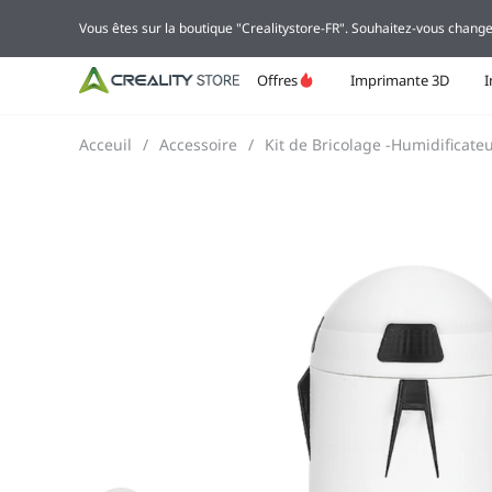
Vous êtes sur la boutique "Crealitystore-FR". Souhaitez-vous change
Offres
Imprimante 3D
Acceuil
/
Accessoire
/
Kit de Bricolage -Humidificate