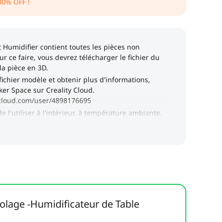
30
% OFF !
colage -Humidificateur de Table