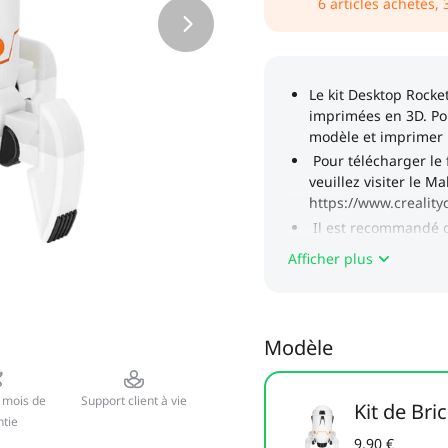
6
articles achetés,
Afficher plus
Modèle
 mois de
Support client à vie
Kit de Bri
tie
9,90 €