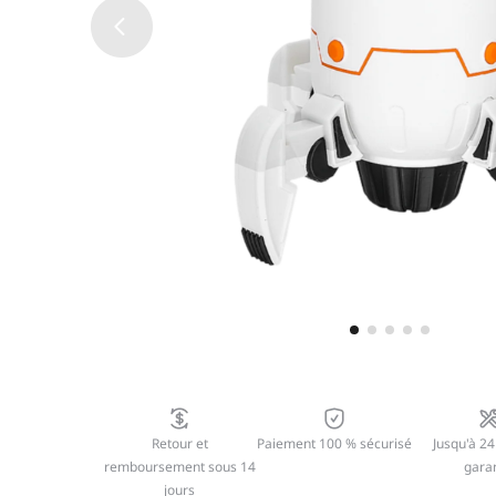
Retour et
Paiement 100 % sécurisé
Jusqu'à 24
remboursement sous 14
garan
jours