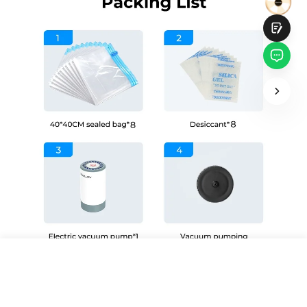
Soumettre
29,00 €
Économisez
6,00 €
TVA incluse
Délai d'expédition estimé: 6 août - 8 août
Ajouter au panier
Achetez