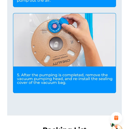
*
CALIFIQUE VOTRE NIVEAU DE SATISFACTION
AVEC CETTE PAGE:
INSATISFAIT
SATISFAIT
1
2
3
4
5
6
7
8
9
10
*
RAISON DE VOTRE SATISFACTION
Design visuel attractif
Recommandations de produits appropriées
Navigation et catégories claires
Contenu abondant
Chargement rapide de la page
Interaction fluide sur la page (au clic)