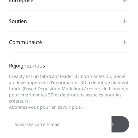
Entreprise
Soutien
Communauté
Rejoignez-nous
Creality est un fabricant leader d'imprimantes 3D, dédié
au développement d'imprimantes 3D à dépôt de filament
fondu (Fused Deposition Modeling) / résine, de filaments
pour imprimantes 3D et de produits associés pour les
créateurs.
Abonnez-vous pour en savoir plus.
*
CALIFIQUE VOTRE NIVEAU DE SATISFACTION
AVEC CETTE PAGE:
INSATISFAIT
SATISFAIT
1
2
3
4
5
6
7
8
9
10