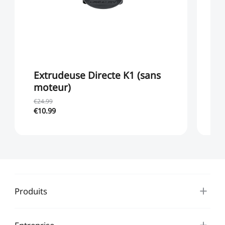
Extrudeuse Directe K1 (sans
E
moteur)
€24.99
€10.99
€6
Produits