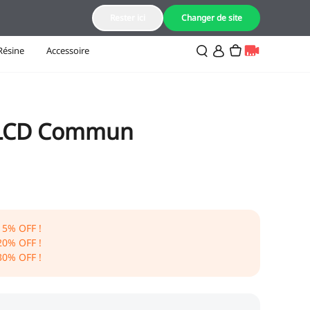
FR(Français)
Rester ici
Changer de site
Résine
Accessoire
s LCD Commun
15
% OFF !
20
% OFF !
30
% OFF !