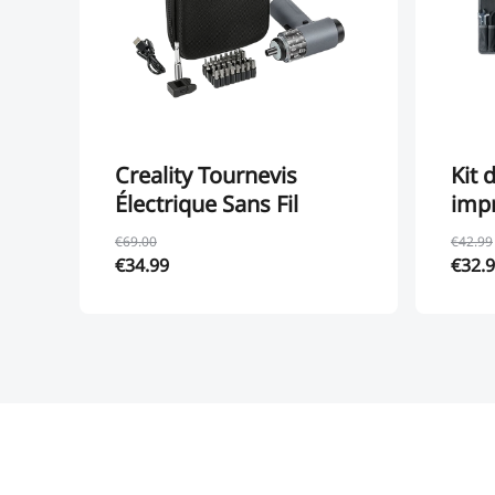
Creality Tournevis
Kit 
Électrique Sans Fil
imp
€69.00
€42.99
€34.99
€32.