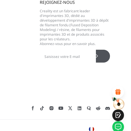
REJOIGNEZ-NOUS
Creality est un fabricant leader
d'imprimantes 3D, dédié au
développement d'imprimantes 3D à dépôt
de filament fondu (Fused Deposition
Modeling) / résine, de filaments pour
*
CALIFIQUE VOTRE NIVEAU DE SATISFACTION
imprimantes 3D et de produits associés
AVEC CETTE PAGE:
pour les créateurs.
INSATISFAIT
SATISFAIT
Abonnez-vous pour en savoir plus.
1
2
3
4
5
6
7
8
9
10
*
RAISON DE VOTRE SATISFACTION
Design visuel attractif
Recommandations de produits appropriées
Navigation et catégories claires
Contenu abondant
Chargement rapide de la page
Interaction fluide sur la page (au clic)
Soumettre