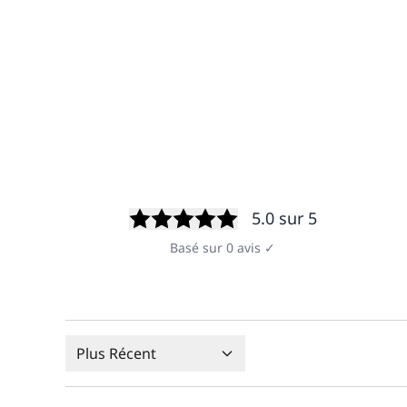
5.0
sur 5
Basé sur
0
avis
✓
Plus Récent