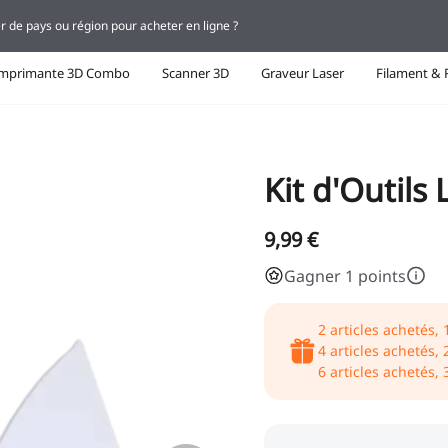
r de pays ou région pour acheter en ligne ?
Imprimante 3D Combo
Scanner 3D
Graveur Laser
Filament & 
Kit d'Outil
9,99 €
Gagner 1 points
2
articles achetés,
4
articles achetés,
6
articles achetés,