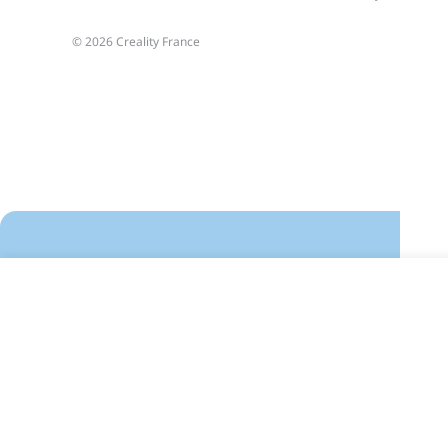
© 2026 Creality France
Kit d'Outils LCD Commun
9,99 €
TVA incluse
Délai d'expédition estimé: 7 août - 9 août
A
r
i