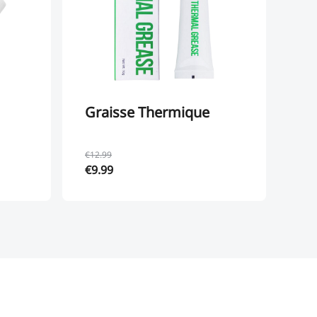
Graisse Thermique
Ki
Vi
Im
€12.99
€35
€9.99
€2