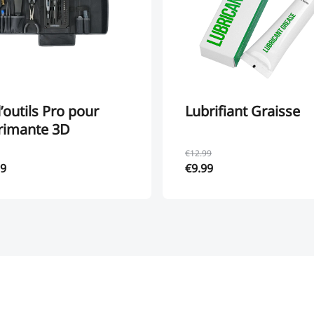
d’outils Pro pour
Lubrifiant Graisse
rimante 3D
€12.99
99
€9.99