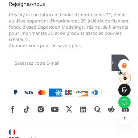
Rejoignez-nous
*
CALIFIQUE VOTRE NIVEAU DE SATISFACTION
AVEC CETTE PAGE:
Creality est un fabricant leader d'imprimantes 3D, dédié
au développement d'imprimantes 3D à dépôt de filament
INSATISFAIT
SATISFAIT
fondu (Fused Deposition Modeling) / résine, de filaments
1
2
3
4
5
6
7
8
9
10
pour imprimantes 3D et de produits associés pour les
*
RAISON DE VOTRE SATISFACTION
créateurs.
Abonnez-vous pour en savoir plus.
Design visuel attractif
Recommandations de produits appropriées
Navigation et catégories claires
Contenu abondant
Chargement rapide de la page
Interaction fluide sur la page (au clic)
Soumettre