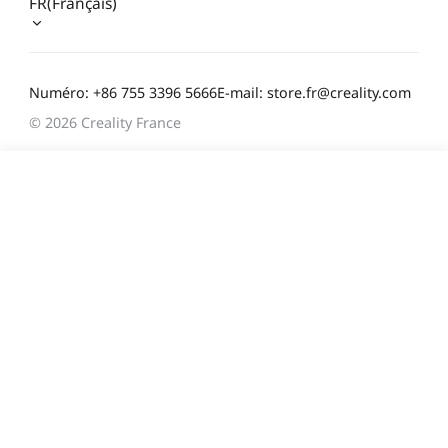
FR(Français)
Numéro: +86 755 3396 5666
E-mail: store.fr@creality.com
© 2026 Creality France
739,00 €
TVA incluse
Délai d'expédition estimé: K2 Pro: expédition
normale. / K2 Pro Combo : expédition prévue le 4
janvier.
Ajouter au panier
Achetez