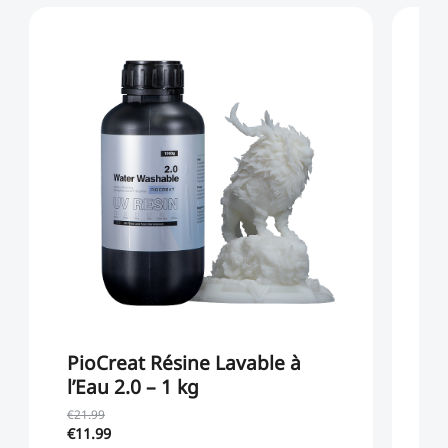
PioCreat Résine Lavable à
P
l’Eau 2.0 – 1 kg
1
€21.99
€3
€11.99
€1