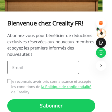
*
RAISON DE VOTRE SATISFACTION
Design visuel attractif
Recommandations de produits appropriées
Navigation et catégories claires
Bienvenue chez Creality FR!
Contenu abondant
Chargement rapide de la page
Interaction fluide sur la page (au clic)
Abonnez-vous pour bénéficier de réductions
exclusives réservées aux nouveaux membres
et soyez les premiers informés des
nouveautés !
Soumettre
Je reconnais avoir pris connaissance et accepte
les conditions de
la Politique de confidentialité
de Creality
S'abonner