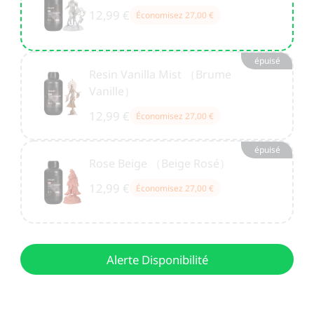
12,99 €
Économisez
27,00 €
épuisé
Resin Vanilla Mist （Brume
Vanille）
12,99 €
Économisez
27,00 €
épuisé
Rose Beige （Beige Rosé）
12,99 €
Économisez
27,00 €
Alerte Disponibilité