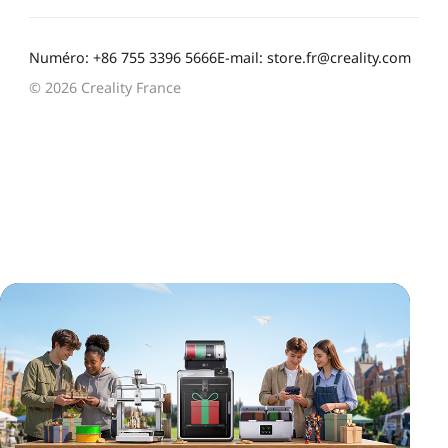
Numéro: +86 755 3396 5666
E-mail: store.fr@creality.com
© 2026 Creality France
*
CALIFIQUE VOTRE NIVEAU DE SATISFACTION
AVEC CETTE PAGE:
INSATISFAIT
SATISFAIT
1
2
3
4
5
6
7
8
9
10