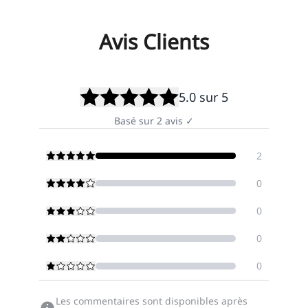
Avis Clients
5.0
sur 5
Basé sur
2
avis
✓
2
0
0
0
0
Les commentaires sont disponibles après