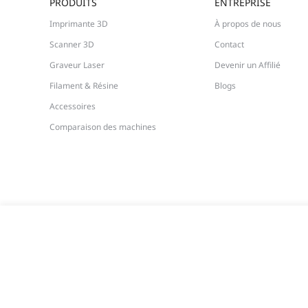
PRODUITS
ENTREPRISE
Imprimante 3D
À propos de nous
Scanner 3D
Contact
Graveur Laser
Devenir un Affilié
Filament & Résine
Blogs
Accessoires
Comparaison des machines
PioCreat Résine Lavable à l’Eau 2.0 * 6KG
70,00 €
TV
Délai d'expédition estimé: 6 août - 8 août
Numéro: +86 755 3396 5666
E-mail: store.fr@creality.com