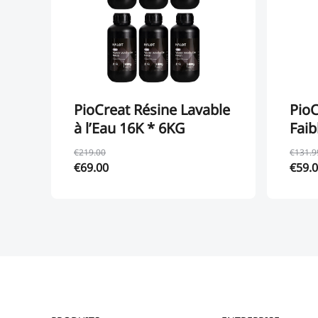
PioCreat Résine Lavable
PioC
à l’Eau 16K * 6KG
Faib
€219.00
€131.9
€69.00
€59.