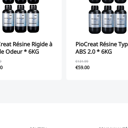
reat Résine Rigide à
PioCreat Résine Ty
le Odeur * 6KG
ABS 2.0 * 6KG
9
€131.99
00
€59.00