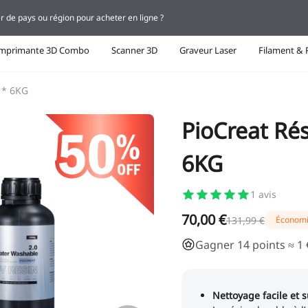
r de pays ou région pour acheter en ligne ?
Imprimante 3D Combo
Scanner 3D
Graveur Laser
Filament & 
0 * 6KG
PioCreat Rés
6KG
1
avis
70,00 €
131,99 €
Économi
Gagner 14 points ≈ 1 