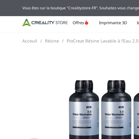
Vous êtes sur la boutique "Crealitystore-FR". Souhaitez-vous change
Offres
Imprimante 3D
Acceuil
/
Résine
/
PioCreat Résine Lavable à l’Eau 2.