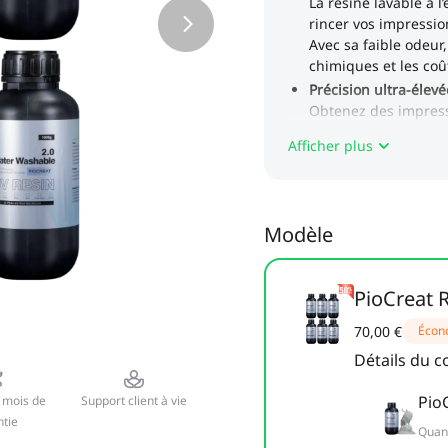
Afficher plus
Modèle
PioCreat R
70,00 €
Écon
Détails du 
PioC
 mois de
Support client à vie
tie
Quant