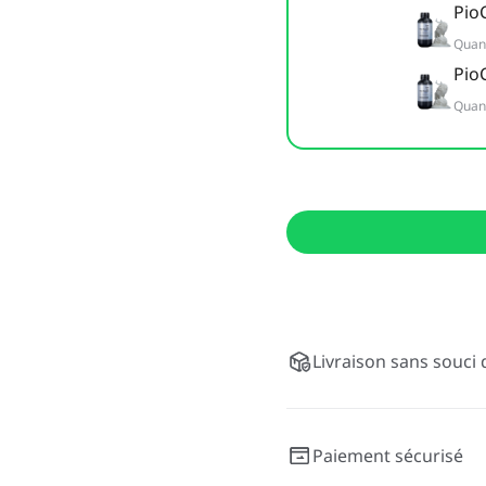
PioC
Quant
PioC
Quant
Livraison sans souci 
Paiement sécurisé