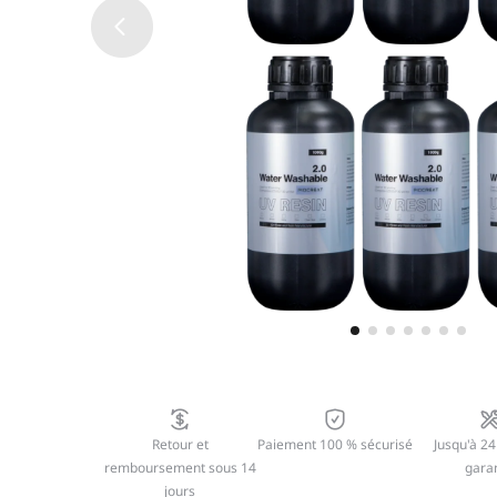
Retour et
Paiement 100 % sécurisé
Jusqu'à 24
remboursement sous 14
garan
jours