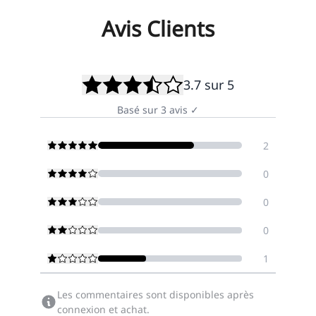
Avis Clients
3.7
sur 5
Basé sur
3
avis
✓
2
0
0
0
1
Les commentaires sont disponibles après
connexion et achat.