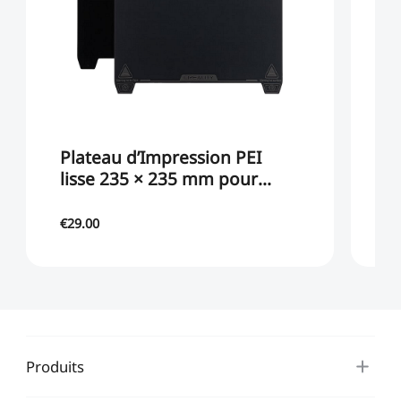
Plateau d’Impression PEI
P
lisse 235 × 235 mm pour
É
Série K1 et Série Ender
S
€29.00
€1
Produits