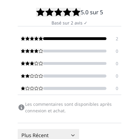
5.0
sur 5
Basé sur
2
avis
✓
2
0
0
0
0
Les commentaires sont disponibles après
connexion et achat.
Plus Récent