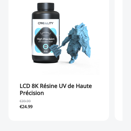
LCD 8K Résine UV de Haute
P
Précision
1
€39.99
€3
€24.99
€1