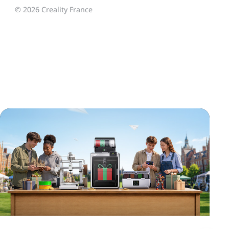
© 2026 Creality France
*
CALIFIQUE VOTRE NIVEAU DE SATISFACTION
AVEC CETTE PAGE:
INSATISFAIT
SATISFAIT
1
2
3
4
5
6
7
8
9
10
*
RAISON DE VOTRE SATISFACTION
Design visuel attractif
Recommandations de produits appropriées