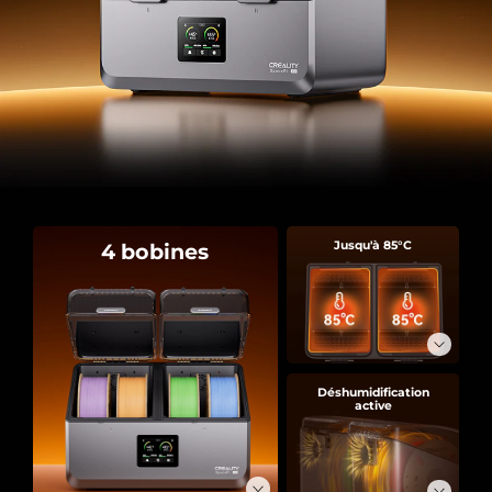
4 bobines
Jusqu'à 85°C
Déshumidification
active