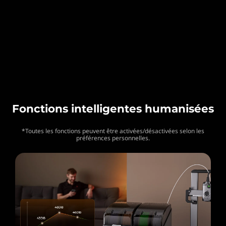
Fonctions intelligentes humanisées
*Toutes les fonctions peuvent être activées/désactivées selon les
préférences personnelles.
*
CALIFIQUE VOTRE NIVEAU DE SATISFACTION
AVEC CETTE PAGE:
INSATISFAIT
SATISFAIT
1
2
3
4
5
6
7
8
9
10
*
RAISON DE VOTRE SATISFACTION