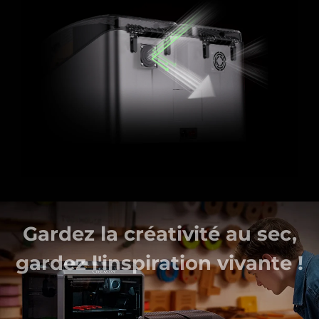
Chauffage PTC 200W +
200W
jusqu'à 85°C
Idéal pour les filaments techniques
Les deux chauffages PTC de 200W, associés
à des chambres isolées,
améliorent considérablement
l'efficacité du chauffage, permettant
d'atteindre des
températures allant jusqu'à 85°C. Cela garantit un
PA,
séchage continu et efficace des filaments techniques tels que
PAHT, PC.
Gardez la créativité au sec,
gardez l'inspiration vivante !