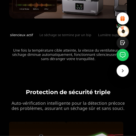
Design visuel attractif
Recommandations de produits appropriées
Navigation et catégories claires
Contenu abondant
Chargement rapide de la page
Interaction fluide sur la page (au clic)
Mode silencieux actif
Le séchage se termine par un bip
Lumière supplémentair
Une fois la température cible atteinte, la vitesse du ventilateur de
séchage
diminue automatiquement, fonctionnant silencieusement
sans déranger votre tranquillité.
Soumettre
Protection de sécurité triple
Auto-vérification intelligente pour la détection précoce
des problèmes, assurant un séchage sûr et sans souci.