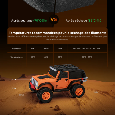
Après séchage
(70℃-8h)
Après séchage
(85℃-4h)
Températures recommandées pour le séchage des filaments
Veuillez vous référer aux températures de séchage recommandées par le fabricant du filament pour
de meilleurs résultats.
Filaments:
PLA
PETG
TPU
ABS / PET / PC / ASA / PA / PAHT
Températures:
50℃
60℃
60℃
80℃ ~ 85℃
PLA
PETG
PA
ABS
TPU