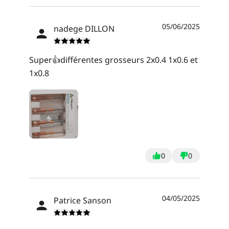
05/06/2025
nadege DILLON
Super👍différentes grosseurs 2x0.4 1x0.6 et
1x0.8
*
CALIFIQUE VOTRE NIVEAU DE SATISFACTION
0
0
AVEC CETTE PAGE:
INSATISFAIT
SATISFAIT
1
2
3
4
5
6
7
8
9
10
04/05/2025
Patrice Sanson
*
RAISON DE VOTRE SATISFACTION
Design visuel attractif
Recommandations de produits appropriées