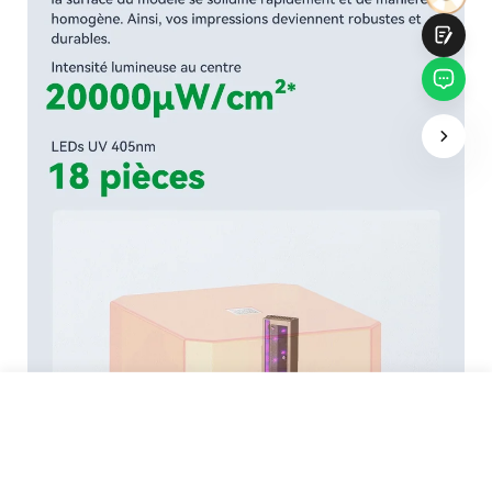
Soumettre
159,00 €
Économisez
10,00 €
TVA incluse
Délai d'expédition estimé: 8 août - 10 août
Ajouter au panier
Achetez