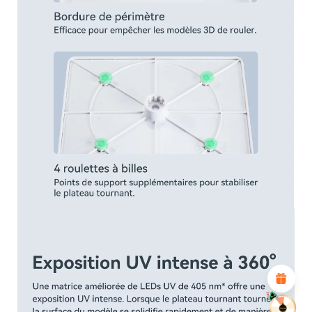
*
CALIFIQUE VOTRE NIVEAU DE SATISFACTION
AVEC CETTE PAGE:
INSATISFAIT
SATISFAIT
1
2
3
4
5
6
7
8
9
10
*
RAISON DE VOTRE SATISFACTION
Design visuel attractif
Recommandations de produits appropriées
Navigation et catégories claires
Contenu abondant
Chargement rapide de la page
Interaction fluide sur la page (au clic)