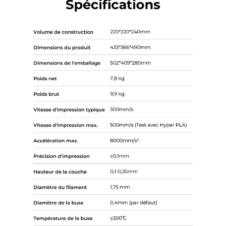
*
CALIFIQUE VOTRE NIVEAU DE SATISFACTION
AVEC CETTE PAGE:
INSATISFAIT
SATISFAIT
1
2
3
4
5
6
7
8
9
10
*
RAISON DE VOTRE SATISFACTION