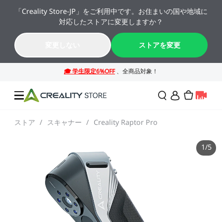
「Creality Store-JP」をご利用中です。お住まいの国や地域に
🔥 最大50%OFF！お盆休み限定セール →→
対応したストアに変更しますか？
K2シリーズが年間最安値。今すぐチェック！→→
09
06
39
54
変更しない
ストアを変更
日
時
分
秒
ストア
/
スキャナー
/
Creality Raptor Pro
セール
1
/
5
3Dプリンター
レーザー彫刻機
SPARKX シリーズ
NEW
週末サプライズセール
法人様・大量購入のお客
様
K2シリーズ
スキャナー
Falconシリーズ
NEW