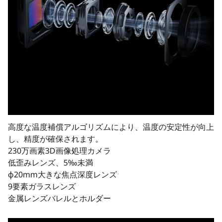
高度な温度補償アルゴリズムにより、温度の安定性が向上
し、精度が確保されます。
230万画素3D画像処理カメラ
低歪みレンズ、5‰未満
φ20mm大きな焦点深度レンズ
9要素ガラスレンズ
金属レンズバレルとホルダー