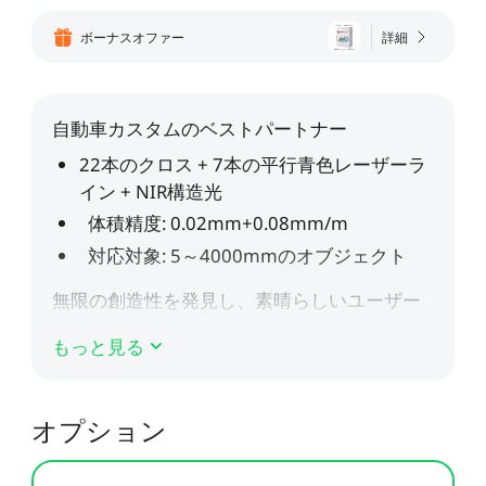
すべて表示
Pika
すべて表示
詳細
ボーナスオファー
すべて表示
Creality Scan Bridge
Otter / Raptor用ハンド
高速
高精度
ホットエンド
CFS
CFS-C
すべて表示
3Dスキャナー用ワイヤ
ルトライポッド
すべて表示
レスハンドル
すべて表示
QUICKSURFACE
3Dスキャナー +
すべて表示
素材パック
アクリルシート
エクストルーダー
K2 Pro PEI両面フロスト
K2 PEI両面フロストプレ
すべて表示
QUICKSURFACE
プレート
ート
光造形アクセサリー
「Unicorn」- K2
「Unicorn」-
すべて表示
すべて表示
すべて表示
/Creality Hiシリーズ
K1/Ender-3 V3 シリーズ
K2 PLUS 予備部品
K2セラミック加熱ブロッ
Ceramic - K2 Plus
NEW
すべて表示
ク
CFS予備部品
エクストルーダーモータ
K2 Plus エクストルーダ
すべて表示
もっと見る
ー - K2 Plus
ーキット
エンクロージャー
nFEP剝離フィルム
すべて表示
オプション
NEW
すべて表示
星型PTFEチューブ
「Unicorn」- K2
/Creality Hiシリーズ