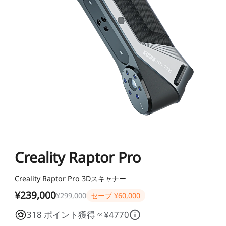
K1シリーズ
Falcon2シリーズ
マテリアル
Sermoonシリーズ
NEW
NEW
NEW
Enderシリーズ
Falcon2 PROシリーズ
CRシリーズ
SPARKX i7 Color
SPARKX i7 Autofill
アクセサリー
フィラメント
学生割引
Loyalty Program
Combo
Combo
本格マルチカラーをかんたん
自動フィラメント補充
NEW
NEW
に
光造形シリーズ
NEW
彫刻機アクセサリー
Falcon A1C 予約販売中
Falcon A1C AIカメラ 予
Ferretシリーズ
K2 Plus
K2 Pro
一般PLA
一般用アクセサリー
NEW
約販売中
プロ仕様・最大16色の頂点
高機能×省スペースの万能モ
JP(日本語)
モデル
デル
NEW
すべて表示
K1 Max
K1C 2025
Falcon2 40W
Falcon2 22W
Pika
Sermoon P1
Sermoon X1
スペシャル フィラメント
フィラメント乾燥ボックス
すべて表示
すべて表示
お買い得ギフトカード
お買い得セット
すべて表示
Creality Raptor Pro
すべて表示
Ender-5 Max
V3 Plus
すべて表示
Falcon2 Pro 22W
Falcon2 Pro 40W
スキャナーアクセサリー
Otter Lite
Otter
レジン
Soleyin Ultra PLA
Soleyin PLA Matte
マルチカラーシステム
NEW
Creality Raptor Pro 3Dスキャナー
NEW
すべて表示
すべて表示
HALOT-X1
UW-03
すべて表示
Creality Falcon 煙浄化
2W赤外線レーザーモジ
スキャナーソフトウェア
Ferret Pro
Ferret SE
彫刻機素材
Hyper PLA
Hyper PLA RFID
ビルドプレート
星型PTFEチューブ
密着サポートアクセサリ
¥239,000
装置 AP1
ュール
¥299,000
セーブ
¥60,000
すべて表示
ー
318 ポイント獲得 ≈ ¥4770
すべて表示
すべて表示
【近日発売】Creality
Hyper PLA-CF
Hyper PPA-CF
ノズル
SpacePi X4
SpacePi X4L
すべて表示