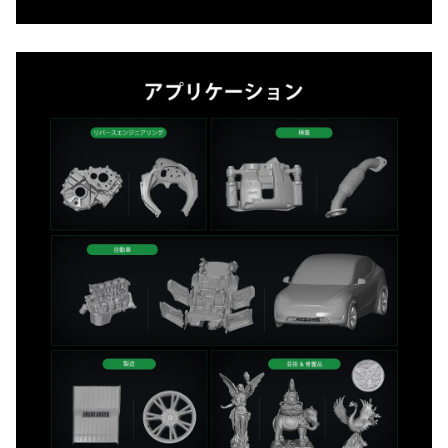
*
このページの満足度を評価してください:
不満足
満足
1
2
3
4
5
6
7
8
9
10
*
あなたの満足度の理由