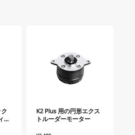
K2 Plus 用の円形エクス
「
ティン
トルーダーモーター
ン
 交換
一
¥2,