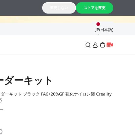
23
43
変更しない
ストアを変更
分
秒
JP(日本語)
ーダーキット
キット ブラック PA6+20%GF 強化ナイロン製 Creality
応
ー