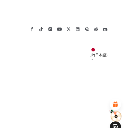
*
このページの満足度を評価してください:
JP(日本語)
不満足
満足
1
2
3
4
5
6
7
8
9
10
*
あなたの満足度の理由
魅力的なビジュアルデザイン
適切な商品推薦
明確なナビゲーションとカテゴリ
豊富なコンテンツ
高速ページロード
フリックでの流動的なインタラクション