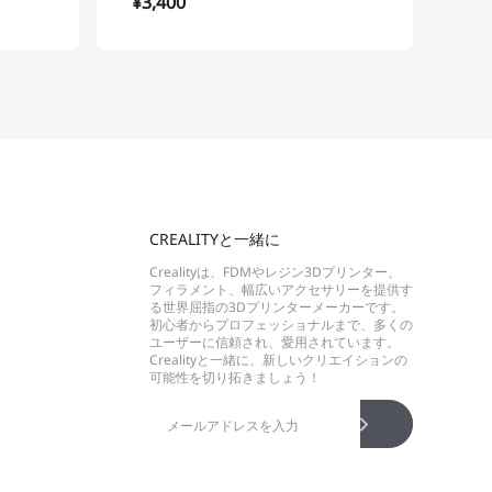
¥3,400
¥1
CREALITYと一緒に
Crealityは、FDMやレジン3Dプリンター、
フィラメント、幅広いアクセサリーを提供す
る世界屈指の3Dプリンターメーカーです。
初心者からプロフェッショナルまで、多くの
ユーザーに信頼され、愛用されています。
Crealityと一緒に、新しいクリエイションの
可能性を切り拓きましょう！