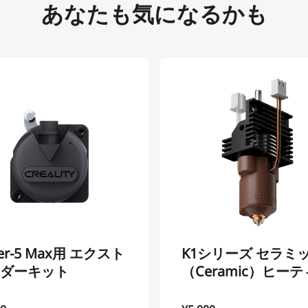
あなたも気になるかも
er-5 Max用 エクスト
K1シリーズ セラミック
ダーキット
（Ceramic）ヒー
グブロックキット –
簡単なノズルキット