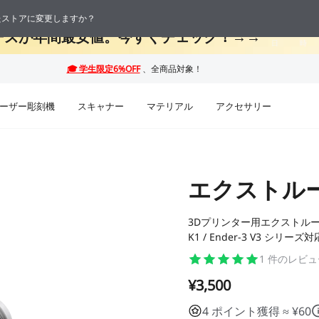
 最大50%OFF！お盆休み限定セール →→
応したストアに変更しますか？
10
21
ーズが年間最安値。今すぐチェック！→→
日
時
ーザー彫刻機
スキャナー
マテリアル
アクセサリー
エクストル
3Dプリンター用エクストルーダー
K1 / Ender-3 V3 シリーズ対
1
件のレビュ
¥3,500
4 ポイント獲得 ≈ ¥60