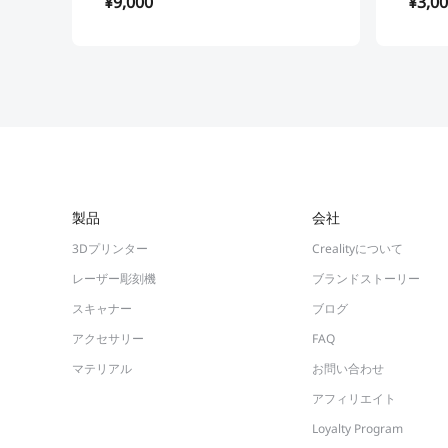
¥9,000
¥3,0
製品
会社
3Dプリンター
Crealityについて
レーザー彫刻機
ブランドストーリー
スキャナー
ブログ
アクセサリー
FAQ
マテリアル
お問い合わせ
アフィリエイト
Loyalty Program