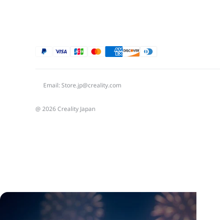
Email: Store.jp@creality.com
@ 2026 Creality Japan