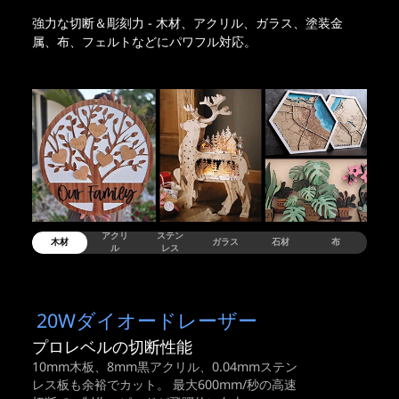
強力な切断＆彫刻力 - 木材、アクリル、ガラス、塗装金
属、布、フェルトなどにパワフル対応。
アクリ
ステン
木材
ガラス
石材
布
革
ル
レス
20Wダイオードレーザー
プロレベルの切断性能
10mm木板、
8mm黒アクリル、
0.04mmステン
レス板も余裕でカット。
最大600mm/秒の高速