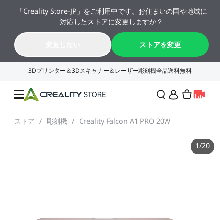
「Creality Store-JP」をご利用中です。お住まいの国や地域に
🔥 最大50%OFF！お盆休み限定セール →→
対応したストアに変更しますか？
K2シリーズが年間最安値。今すぐチェック！→→
08
17
35
50
変更しない
ストアを変更
日
時
分
秒
ストア
/
彫刻機
/
Creality Falcon A1 PRO 20W
セール
1
/
20
3Dプリンター
レーザー彫刻機
SPARKX シリーズ
NEW
週末サプライズセール
法人様・大量購入のお客
様
K2シリーズ
スキャナー
Falconシリーズ
NEW