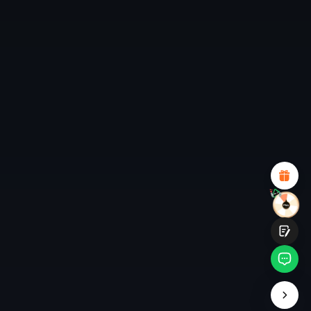
*
このページの満足度を評価してください:
不満足
満足
1
2
3
4
5
6
7
8
9
10
*
あなたの満足度の理由
魅力的なビジュアルデザイン
適切な商品推薦
明確なナビゲーションとカテゴリ
豊富なコンテンツ
高速ページロード
フリックでの流動的なインタラクション
提出