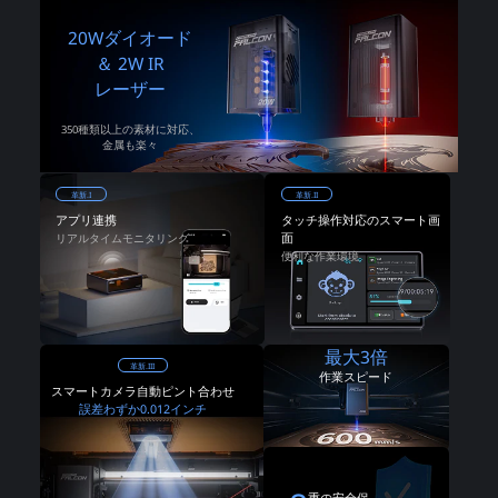
20Wダイオード
＆ 2W IR
レーザー
350種類以上の素材に対応、
金属も楽々
革新.I
革新.II
アプリ連携
タッチ操作対応のスマート画
面
リアルタイムモニタリング
便利な作業環境
最大3倍
革新.III
作業スピード
スマートカメラ自動ピント合わせ
誤差わずか0.012インチ