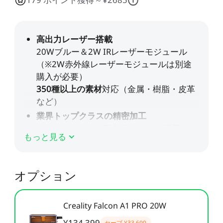
すべて表示
Pika
すべて表示
すべて表示
Creality Scan Bridge
Otter / Raptor用ハンド
高速
高精度
ホットエンド
CFS
CFS-C
すべて表示
3Dスキャナー用ワイヤ
ルトライポッド
すべて表示
レスハンドル
すべて表示
QUICKSURFACE
3Dスキャナー +
すべて表示
素材パック
アクリルシート
エクストルーダー
K2 Pro PEI両面フロスト
K2 PEI両面フロストプレ
すべて表示
QUICKSURFACE
プレート
ート
光造形アクセサリー
「Unicorn」- K2
「Unicorn」-
すべて表示
すべて表示
すべて表示
/Creality Hiシリーズ
K1/Ender-3 V3 シリーズ
K2 PLUS 予備部品
K2セラミック加熱ブロッ
Ceramic - K2 Plus
NEW
すべて表示
ク
もっと見る
CFS予備部品
エクストルーダーモータ
K2 Plus エクストルーダ
すべて表示
ー - K2 Plus
ーキット
オプション
エンクロージャー
nFEP剝離フィルム
すべて表示
NEW
Creality Falcon A1 PRO 20W
すべて表示
星型PTFEチューブ
「Unicorn」- K2
/Creality Hiシリーズ
¥134,399
セーブ
¥33,600