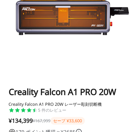
K1シリーズ
Falcon2シリーズ
マテリアル
Sermoonシリーズ
NEW
NEW
NEW
Enderシリーズ
Falcon2 PROシリーズ
CRシリーズ
SPARKX i7 Color
SPARKX i7 Autofill
アクセサリー
フィラメント
学生割引
Loyalty Program
Combo
Combo
本格マルチカラーをかんたん
自動フィラメント補充
NEW
NEW
に
光造形シリーズ
NEW
彫刻機アクセサリー
Falcon A1C 予約販売中
Falcon A1C AIカメラ 予
Ferretシリーズ
K2 Plus
K2 Pro
一般PLA
一般用アクセサリー
NEW
約販売中
プロ仕様・最大16色の頂点
高機能×省スペースの万能モ
JP(日本語)
モデル
デル
NEW
すべて表示
K1 Max
K1C 2025
Falcon2 40W
Falcon2 22W
Pika
Sermoon P1
Sermoon X1
スペシャル フィラメント
フィラメント乾燥ボックス
すべて表示
すべて表示
お買い得ギフトカード
お買い得セット
すべて表示
Creality Falcon A1 PRO 20W
すべて表示
Ender-5 Max
V3 Plus
すべて表示
Falcon2 Pro 22W
Falcon2 Pro 40W
スキャナーアクセサリー
Otter Lite
Otter
レジン
Soleyin Ultra PLA
Soleyin PLA Matte
マルチカラーシステム
NEW
Creality Falcon A1 PRO 20W レーザー彫刻切断機
NEW
すべて表示
すべて表示
HALOT-X1
UW-03
すべて表示
Creality Falcon 煙浄化
2W赤外線レーザーモジ
スキャナーソフトウェア
Ferret Pro
Ferret SE
5
件のレビュー
彫刻機素材
Hyper PLA
Hyper PLA RFID
ビルドプレート
星型PTFEチューブ
密着サポートアクセサリ
装置 AP1
ュール
すべて表示
ー
¥134,399
¥167,999
セーブ
¥33,600
すべて表示
すべて表示
【近日発売】Creality
Hyper PLA-CF
Hyper PPA-CF
ノズル
SpacePi X4
SpacePi X4L
すべて表示
179 ポイント獲得 ≈ ¥2685