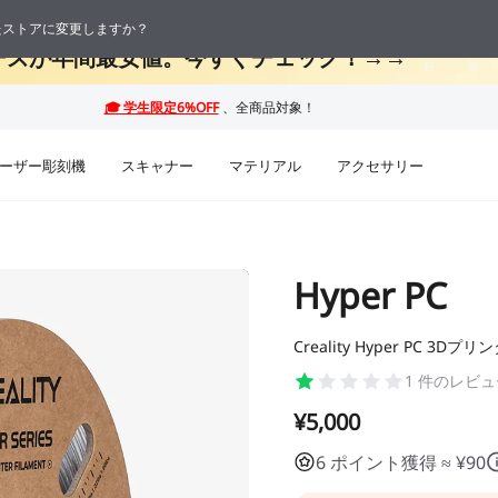
 最大50%OFF！お盆休み限定セール →→
応したストアに変更しますか？
09
04
ーズが年間最安値。今すぐチェック！→→
日
時
ーザー彫刻機
スキャナー
マテリアル
アクセサリー
Hyper PC
Creality Hyper PC 3D
1
件のレビュ
¥5,000
6 ポイント獲得 ≈ ¥90