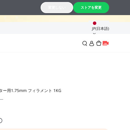
33
59
変更しない
ストアを変更
分
秒
JP(日本語)
プリンター用1.75mm フィラメント 1KG
ー