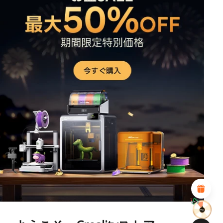
*
このページの満足度を評価してください:
不満足
満足
1
2
3
4
5
6
7
8
9
10
*
あなたの満足度の理由
魅力的なビジュアルデザイン
適切な商品推薦
明確なナビゲーションとカテゴリ
豊富なコンテンツ
高速ページロード
フリックでの流動的なインタラクション