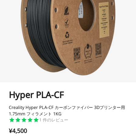
K1シリーズ
Falcon2シリーズ
マテリアル
Sermoonシリーズ
NEW
NEW
NEW
Enderシリーズ
Falcon2 PROシリーズ
CRシリーズ
SPARKX i7 Color
SPARKX i7 Autofill
アクセサリー
フィラメント
学生割引
Loyalty Program
Combo
Combo
本格マルチカラーをかんたん
自動フィラメント補充
NEW
NEW
に
光造形シリーズ
NEW
彫刻機アクセサリー
Falcon A1C 予約販売中
Falcon A1C AIカメラ 予
Ferretシリーズ
K2 Plus
K2 Pro
一般PLA
一般用アクセサリー
NEW
約販売中
プロ仕様・最大16色の頂点
高機能×省スペースの万能モ
JP(日本語)
モデル
デル
NEW
すべて表示
K1 Max
K1C 2025
Falcon2 40W
Falcon2 22W
Pika
Sermoon P1
Sermoon X1
スペシャル フィラメント
フィラメント乾燥ボックス
すべて表示
すべて表示
お買い得ギフトカード
お買い得セット
すべて表示
Hyper PLA-CF
すべて表示
Ender-5 Max
V3 Plus
すべて表示
Falcon2 Pro 22W
Falcon2 Pro 40W
スキャナーアクセサリー
Otter Lite
Otter
レジン
Soleyin Ultra PLA
Soleyin PLA Matte
マルチカラーシステム
NEW
Creality Hyper PLA-CF カーボンファイバー 3Dプリンター用
NEW
すべて表示
すべて表示
HALOT-X1
UW-03
すべて表示
Creality Falcon 煙浄化
2W赤外線レーザーモジ
スキャナーソフトウェア
Ferret Pro
Ferret SE
彫刻機素材
1.75mm フィラメント 1KG
Hyper PLA
Hyper PLA RFID
ビルドプレート
星型PTFEチューブ
密着サポートアクセサリ
装置 AP1
ュール
すべて表示
ー
1
件のレビュー
すべて表示
¥4,500
すべて表示
【近日発売】Creality
Hyper PLA-CF
Hyper PPA-CF
ノズル
SpacePi X4
SpacePi X4L
すべて表示