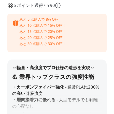
すべて表示
Pika
すべて表示
6 ポイント獲得 ≈ ¥90
すべて表示
Creality Scan Bridge
Otter / Raptor用ハンド
高速
高精度
ホットエンド
CFS
CFS-C
すべて表示
3Dスキャナー用ワイヤ
ルトライポッド
すべて表示
あと
5
点購入で
8
% OFF！
レスハンドル
あと
10
点購入で
15
% OFF！
すべて表示
QUICKSURFACE
3Dスキャナー +
すべて表示
素材パック
アクリルシート
エクストルーダー
K2 Pro PEI両面フロスト
K2 PEI両面フロストプレ
すべて表示
あと
15
点購入で
20
% OFF！
QUICKSURFACE
プレート
ート
あと
20
点購入で
25
% OFF！
あと
30
点購入で
30
% OFF！
光造形アクセサリー
「Unicorn」- K2
「Unicorn」-
すべて表示
すべて表示
すべて表示
/Creality Hiシリーズ
K1/Ender-3 V3 シリーズ
K2 PLUS 予備部品
K2セラミック加熱ブロッ
Ceramic - K2 Plus
NEW
すべて表示
ク
CFS予備部品
エクストルーダーモータ
K2 Plus エクストルーダ
すべて表示
ー - K2 Plus
ーキット
エンクロージャー
nFEP剝離フィルム
すべて表示
NEW
すべて表示
星型PTFEチューブ
「Unicorn」- K2
/Creality Hiシリーズ