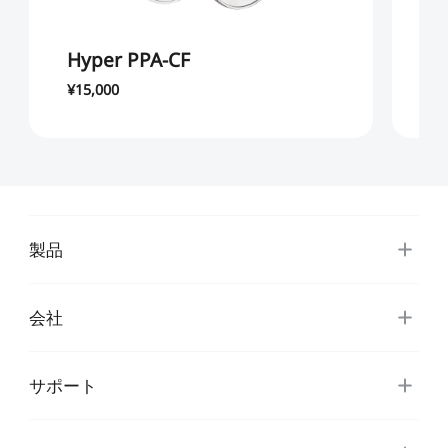
Hyper PPA-CF
H
¥15,000
¥4
製品
会社
サポート