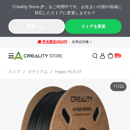
「Creality Store-JP」をご利用中です。お住まいの国や地域に
🔥 最大50%OFF！お盆休み限定セール →→
対応したストアに変更しますか？
K2シリーズが年間最安値。今すぐチェック！→→
09
01
58
30
変更しない
ストアを変更
日
時
分
秒
ストア
/
マテリアル
/
Hyper PLA-CF
セール
11
/
22
3Dプリンター
レーザー彫刻機
SPARKX シリーズ
NEW
週末サプライズセール
法人様・大量購入のお客
様
K2シリーズ
スキャナー
Falconシリーズ
NEW