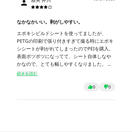
なかなかいい。剥がしやすい。
エポキシビルドシートを使ってましたが、
PETGの印刷で張り付きすぎて撮る時にエポキ
シシートが剥がれてしまったのでPEIを購入。
表面ボツボツになってて、シート自体しなや
かなので、とても幅しやすくなりました。 印
刷面が当然ツルツル感は減りますが、ツルツ
続きを読む
ルにしたい場合はシートを裏返してやってま
す。 シリコンのクリーナー部分はついてなか
0
0
ったので、別途買えるとありがたいです。