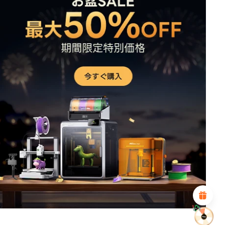
*
このページの満足度を評価してください:
不満足
満足
1
2
3
4
5
6
7
8
9
10
*
あなたの満足度の理由
魅力的なビジュアルデザイン
適切な商品推薦
明確なナビゲーションとカテゴリ
豊富なコンテンツ
高速ページロード
フリックでの流動的なインタラクション