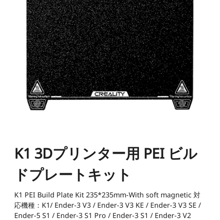
K1シリーズ
Falcon2シリーズ
マテリアル
Sermoonシリーズ
NEW
NEW
NEW
Enderシリーズ
Falcon2 PROシリーズ
CRシリーズ
SPARKX i7 Color
SPARKX i7 Autofill
アクセサリー
フィラメント
学生割引
Loyalty Program
Combo
Combo
本格マルチカラーをかんたん
自動フィラメント補充
NEW
NEW
に
光造形シリーズ
NEW
彫刻機アクセサリー
Falcon A1C 予約販売中
Falcon A1C AIカメラ 予
Ferretシリーズ
K2 Plus
K2 Pro
一般PLA
一般用アクセサリー
NEW
約販売中
プロ仕様・最大16色の頂点
高機能×省スペースの万能モ
JP(日本語)
モデル
デル
NEW
すべて表示
K1 Max
K1C 2025
Falcon2 40W
Falcon2 22W
Pika
Sermoon P1
Sermoon X1
スペシャル フィラメント
フィラメント乾燥ボックス
すべて表示
すべて表示
お買い得ギフトカード
お買い得セット
すべて表示
K1 3Dプリンター用 PEI ビル
すべて表示
Ender-5 Max
V3 Plus
すべて表示
Falcon2 Pro 22W
Falcon2 Pro 40W
スキャナーアクセサリー
Otter Lite
Otter
レジン
Soleyin Ultra PLA
Soleyin PLA Matte
マルチカラーシステム
ドプレートキット
NEW
NEW
すべて表示
すべて表示
HALOT-X1
UW-03
すべて表示
Creality Falcon 煙浄化
2W赤外線レーザーモジ
スキャナーソフトウェア
Ferret Pro
Ferret SE
彫刻機素材
Hyper PLA
Hyper PLA RFID
ビルドプレート
星型PTFEチューブ
密着サポートアクセサリ
装置 AP1
ュール
すべて表示
ー
K1 PEI Build Plate Kit 235*235mm-With soft magnetic 対
応機種：K1/ Ender-3 V3 / Ender-3 V3 KE / Ender-3 V3 SE /
すべて表示
すべて表示
【近日発売】Creality
Hyper PLA-CF
Hyper PPA-CF
Ender-5 S1 / Ender-3 S1 Pro / Ender-3 S1 / Ender-3 V2
ノズル
SpacePi X4
SpacePi X4L
すべて表示