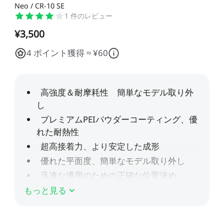
すべて表示
Pika
すべて表示
Neo / CR-10 SE
1
件のレビュー
すべて表示
Creality Scan Bridge
Otter / Raptor用ハンド
高速
高精度
ホットエンド
CFS
CFS-C
すべて表示
¥3,500
3Dスキャナー用ワイヤ
ルトライポッド
すべて表示
レスハンドル
4 ポイント獲得 ≈ ¥60
すべて表示
QUICKSURFACE
3Dスキャナー +
すべて表示
素材パック
アクリルシート
エクストルーダー
K2 Pro PEI両面フロスト
K2 PEI両面フロストプレ
すべて表示
QUICKSURFACE
プレート
ート
光造形アクセサリー
「Unicorn」- K2
「Unicorn」-
すべて表示
すべて表示
すべて表示
/Creality Hiシリーズ
K1/Ender-3 V3 シリーズ
K2 PLUS 予備部品
K2セラミック加熱ブロッ
Ceramic - K2 Plus
NEW
すべて表示
ク
CFS予備部品
エクストルーダーモータ
K2 Plus エクストルーダ
すべて表示
ー - K2 Plus
ーキット
エンクロージャー
nFEP剝離フィルム
すべて表示
もっと見る
NEW
すべて表示
星型PTFEチューブ
「Unicorn」- K2
/Creality Hiシリーズ