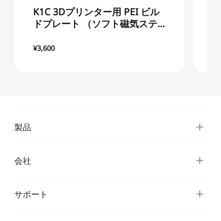
K1C 3Dプリンター用 PEI ビル
C
ドプレート （ソフト磁気ステ
ル
ッカーなし）
¥3,600
¥3
製品
会社
サポート