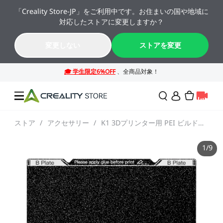
「Creality Store-JP」をご利用中です。お住まいの国や地域に
🔥 最大50%OFF！お盆休み限定セール →→
対応したストアに変更しますか？
K2シリーズが年間最安値。今すぐチェック！→→
07
09
22
06
変更しない
ストアを変更
日
時
分
秒
ストア
/
アクセサリー
/
K1 3Dプリンター用 PEI ビルドプレートキット
セール
1
/
9
3Dプリンター
レーザー彫刻機
SPARKX シリーズ
NEW
週末サプライズセール
法人様・大量購入のお客
様
K2シリーズ
スキャナー
Falconシリーズ
NEW