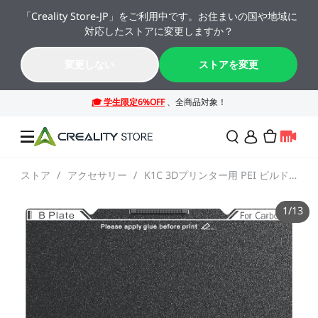
「Creality Store-JP」をご利用中です。お住まいの国や地域に
🔥 最大50%OFF！お盆休み限定セール →→
対応したストアに変更しますか？
K2シリーズが年間最安値。今すぐチェック！→→
09
14
01
17
変更しない
ストアを変更
日
時
分
秒
ストア
/
アクセサリー
/
K1C 3Dプリンター用 PEI ビルドプレート （ソフト磁気ステッカーなし）
セール
1
/
13
3Dプリンター
レーザー彫刻機
SPARKX シリーズ
NEW
週末サプライズセール
法人様・大量購入のお客
様
K2シリーズ
スキャナー
Falconシリーズ
NEW