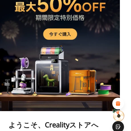
*
このページの満足度を評価してください:
不満足
満足
1
2
3
4
5
6
7
8
9
10
*
あなたの満足度の理由
魅力的なビジュアルデザイン
適切な商品推薦
明確なナビゲーションとカテゴリ
豊富なコンテンツ
高速ページロード
フリックでの流動的なインタラクション
ようこそ、Crealityストアへ