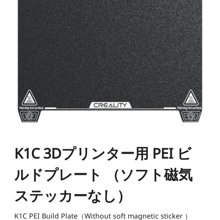
K1シリーズ
Falcon2シリーズ
マテリアル
Sermoonシリーズ
NEW
NEW
NEW
Enderシリーズ
Falcon2 PROシリーズ
CRシリーズ
SPARKX i7 Color
SPARKX i7 Autofill
アクセサリー
フィラメント
学生割引
Loyalty Program
Combo
Combo
本格マルチカラーをかんたん
自動フィラメント補充
NEW
NEW
に
光造形シリーズ
NEW
彫刻機アクセサリー
Falcon A1C 予約販売中
Falcon A1C AIカメラ 予
Ferretシリーズ
K2 Plus
K2 Pro
一般PLA
一般用アクセサリー
NEW
約販売中
プロ仕様・最大16色の頂点
高機能×省スペースの万能モ
JP(日本語)
モデル
デル
NEW
すべて表示
K1 Max
K1C 2025
Falcon2 40W
Falcon2 22W
Pika
Sermoon P1
Sermoon X1
スペシャル フィラメント
フィラメント乾燥ボックス
すべて表示
すべて表示
お買い得ギフトカード
お買い得セット
すべて表示
K1C 3Dプリンター用 PEI ビ
すべて表示
Ender-5 Max
V3 Plus
すべて表示
Falcon2 Pro 22W
Falcon2 Pro 40W
スキャナーアクセサリー
Otter Lite
Otter
レジン
Soleyin Ultra PLA
Soleyin PLA Matte
マルチカラーシステム
ルドプレート （ソフト磁気
NEW
NEW
すべて表示
すべて表示
HALOT-X1
UW-03
すべて表示
Creality Falcon 煙浄化
2W赤外線レーザーモジ
スキャナーソフトウェア
Ferret Pro
Ferret SE
彫刻機素材
Hyper PLA
Hyper PLA RFID
ビルドプレート
星型PTFEチューブ
密着サポートアクセサリ
装置 AP1
ュール
すべて表示
ステッカーなし）
ー
すべて表示
すべて表示
【近日発売】Creality
Hyper PLA-CF
Hyper PPA-CF
ノズル
SpacePi X4
SpacePi X4L
K1C PEI Build Plate（Without soft magnetic sticker ）
すべて表示