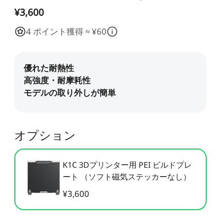
すべて表示
Pika
すべて表示
¥3,600
すべて表示
Creality Scan Bridge
Otter / Raptor用ハンド
高速
高精度
ホットエンド
CFS
CFS-C
4 ポイント獲得 ≈ ¥60
すべて表示
3Dスキャナー用ワイヤ
ルトライポッド
すべて表示
レスハンドル
すべて表示
QUICKSURFACE
3Dスキャナー +
すべて表示
素材パック
アクリルシート
エクストルーダー
K2 Pro PEI両面フロスト
K2 PEI両面フロストプレ
すべて表示
QUICKSURFACE
プレート
ート
光造形アクセサリー
「Unicorn」- K2
「Unicorn」-
すべて表示
すべて表示
すべて表示
/Creality Hiシリーズ
K1/Ender-3 V3 シリーズ
K2 PLUS 予備部品
K2セラミック加熱ブロッ
Ceramic - K2 Plus
NEW
すべて表示
ク
オプション
CFS予備部品
エクストルーダーモータ
K2 Plus エクストルーダ
すべて表示
ー - K2 Plus
ーキット
K1C 3Dプリンター用 PEI ビルドプレ
ート （ソフト磁気ステッカーなし）
エンクロージャー
nFEP剝離フィルム
すべて表示
¥3,600
NEW
すべて表示
星型PTFEチューブ
「Unicorn」- K2
/Creality Hiシリーズ