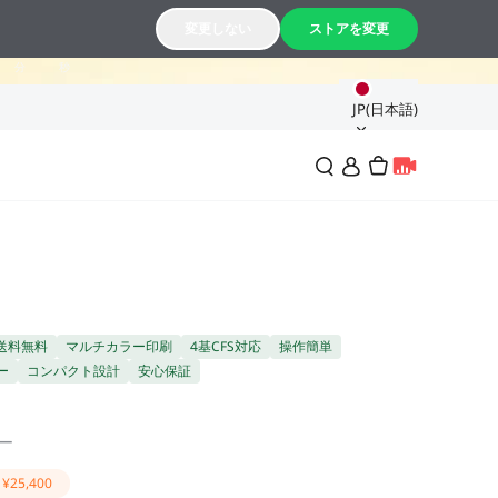
19
39
変更しない
ストアを変更
分
秒
JP(日本語)
送料無料
マルチカラー印刷
4基CFS対応
操作簡単
ー
コンパクト設計
安心保証
ー
¥25,400