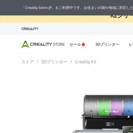
🔥
「Creality Store-JP」をご利用中です。お住まいの国や地域に対
K2シリ
セール
3Dプリンター
レ
ストア
/
3Dプリンター
/
Creality K2