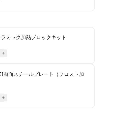
用 セラミック加熱ブロックキット
+
 PEI両面スチールプレート（フロスト加
+