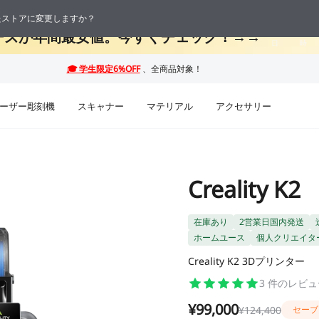
 最大50%OFF！お盆休み限定セール →→
応したストアに変更しますか？
09
02
ーズが年間最安値。今すぐチェック！→→
日
時
ーザー彫刻機
スキャナー
マテリアル
アクセサリー
Creality K2
在庫あり
2営業日国内発送
ホームユース
個人クリエイタ
Creality K2 3Dプリンター
3
件のレビュ
¥99,000
¥124,400
セーブ